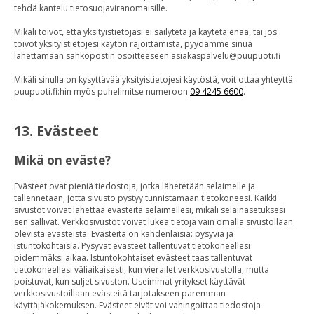
tehdä kantelu tietosuojaviranomaisille.
Mikäli toivot, että yksityistietojasi ei säilytetä ja käytetä enää, tai jos
toivot yksityistietojesi käytön rajoittamista, pyydämme sinua
lähettämään sähköpostin osoitteeseen asiakaspalvelu@puupuoti.fi
Mikäli sinulla on kysyttävää yksityistietojesi käytöstä, voit ottaa yhteyttä
puupuoti.fi:hin myös puhelimitse numeroon
09 4245 6600
.
13. Evästeet
Mikä on eväste?
Evästeet ovat pieniä tiedostoja, jotka lähetetään selaimelle ja
tallennetaan, jotta sivusto pystyy tunnistamaan tietokoneesi. Kaikki
sivustot voivat lähettää evästeitä selaimellesi, mikäli selainasetuksesi
sen sallivat. Verkkosivustot voivat lukea tietoja vain omalla sivustollaan
olevista evästeistä. Evästeitä on kahdenlaisia: pysyviä ja
istuntokohtaisia. Pysyvät evästeet tallentuvat tietokoneellesi
pidemmäksi aikaa. Istuntokohtaiset evästeet taas tallentuvat
tietokoneellesi väliaikaisesti, kun vierailet verkkosivustolla, mutta
poistuvat, kun suljet sivuston. Useimmat yritykset käyttävät
verkkosivustoillaan evästeitä tarjotakseen paremman
käyttäjäkokemuksen. Evästeet eivät voi vahingoittaa tiedostoja