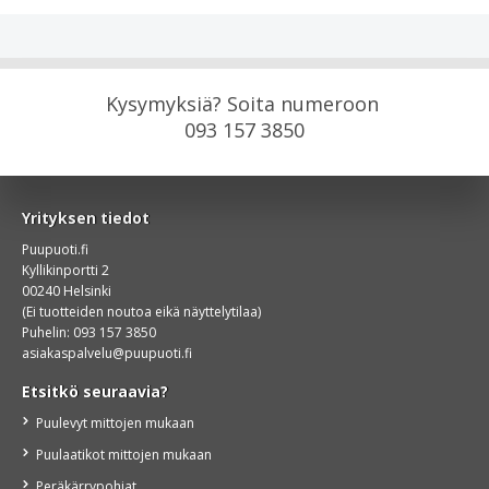
Kysymyksiä? Soita numeroon
093 157 3850
Yrityksen tiedot
Puupuoti.fi
Kyllikinportti 2
00240 Helsinki
(Ei tuotteiden noutoa eikä näyttelytilaa)
Puhelin:
093 157 3850
asiakaspalvelu@puupuoti.fi
Etsitkö seuraavia?
Puulevyt mittojen mukaan
Puulaatikot mittojen mukaan
Peräkärrypohjat