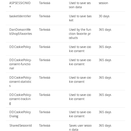
ASPSESSIONID
Tärkeää
Used to save ses
session
*
sion data
basketIdentifier
Tärkeää
Used to save bas
30 days
ket
DanDomainWe
Tärkeää
Used by the fun
365 days
bShop5Favorites
ction favorite pr
oducts
DDCookiePolicy
Tärkeää
Used to save coo
365 days
kie consent
DDCookiePolicy-
Tärkeää
Used to save coo
365 days
consent-functio
kie consent
nal
DDCookiePolicy-
Tärkeää
Used to save coo
365 days
consent-statistic
kie consent
s
DDCookiePolicy-
Tärkeää
Used to save coo
365 days
consent-trackin
kie consent
g
DDCookiePolicy
Tärkeää
Used to save coo
365 days
Dialog
kie consent
SharedSessionId
Tärkeää
Saves user sessio
365 days
n data