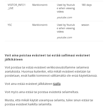
VISITOR_INFO1
Markkinointi
Used by Youtub
180 days
_LIVE
e when viewing
videos
youtube.com
YSC
Markkinointi
Used by Youtub
session
e when viewing
videos
youtube.com
Voit aina poistaa evästeet tai estää sallimasi evästeet
jälkikäteen
Voit poistaa tai estää evästeet verkkosivustollamme selaimesi
asetuksista. Huomaa kuitenkin, että mikäli evästeet estetään tai
poistetaan, eivät kaikki toiminnot välttämättä ole enää käytettävissä.
Voit aina estää evästeet jälkikäteen
täällä
.
Voit myös aina estää tai poistaa evästeitä selaimeltasi.
Muista, että mikäli käytät useampaa selainta, tulee sinun estää tai
poistaa evästeet kaikilta selaimilta.