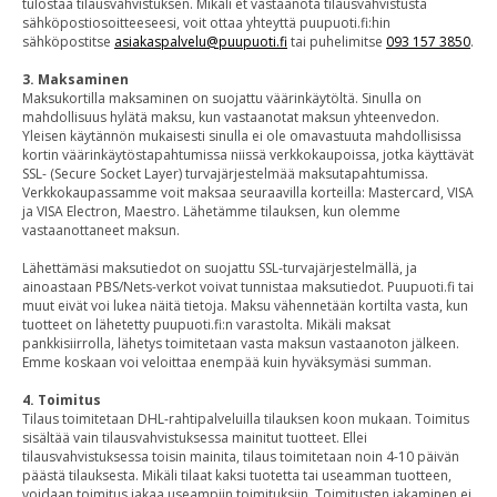
tulostaa tilausvahvistuksen. Mikäli et vastaanota tilausvahvistusta
sähköpostiosoitteeseesi, voit ottaa yhteyttä puupuoti.fi:hin
sähköpostitse
asiakaspalvelu@puupuoti.fi
tai puhelimitse
093 157 3850
.
3. Maksaminen
Maksukortilla maksaminen on suojattu väärinkäytöltä. Sinulla on
mahdollisuus hylätä maksu, kun vastaanotat maksun yhteenvedon.
Yleisen käytännön mukaisesti sinulla ei ole omavastuuta mahdollisissa
kortin väärinkäytöstapahtumissa niissä verkkokaupoissa, jotka käyttävät
SSL- (Secure Socket Layer) turvajärjestelmää maksutapahtumissa.
Verkkokaupassamme voit maksaa seuraavilla korteilla: Mastercard, VISA
ja VISA Electron, Maestro. Lähetämme tilauksen, kun olemme
vastaanottaneet maksun.
Lähettämäsi maksutiedot on suojattu SSL-turvajärjestelmällä, ja
ainoastaan PBS/Nets-verkot voivat tunnistaa maksutiedot. Puupuoti.fi tai
muut eivät voi lukea näitä tietoja. Maksu vähennetään kortilta vasta, kun
tuotteet on lähetetty puupuoti.fi:n varastolta. Mikäli maksat
pankkisiirrolla, lähetys toimitetaan vasta maksun vastaanoton jälkeen.
Emme koskaan voi veloittaa enempää kuin hyväksymäsi summan.
4. Toimitus
Tilaus toimitetaan DHL-rahtipalveluilla tilauksen koon mukaan. Toimitus
sisältää vain tilausvahvistuksessa mainitut tuotteet. Ellei
tilausvahvistuksessa toisin mainita, tilaus toimitetaan noin 4-10 päivän
päästä tilauksesta. Mikäli tilaat kaksi tuotetta tai useamman tuotteen,
voidaan toimitus jakaa useampiin toimituksiin. Toimitusten jakaminen ei