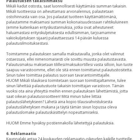
Palautuksen takaisinmaksu
Mikäli kadut ostosta, saat luonnollisesti käyttämäsi summan takaisin.
Mikäli tuotteessa on aiheuttamasi arvonalennus, palautetaan
ostohinnasta vain osa. Jos palautat tuotteen käyttämättömänä,
palautamme maksamasi summan kokonaisuudessaan rahtikuluineen
(emme kuitenkaan erityskustannuksia, jotka ovat aiheutuneet
haluamastasi erityiskuljetuksesta edullisimman, tarjoamamme
vakiokuljetuksen sijaan) palauttaessasi 14 päivän kuluessa
palautusilmoituksestasi.
Toimitamme palautuksen samalla maksutavalla, jonka olet valinnut
ostaessasi, ellei nimenomaisesti ole sovittu muusta palautustavasta.
Palautusmaksu maksetaan tilillesi/maksukortillesi vasta silloin, kun tuote
saapuu varastoomme, ellet ole sitä ennen toimittanut palautustositetta.
Sinun tulee toimittaa palautus suoraan tavarantoimittajalle.
HUOM! Mikäli tilauksesi toimitetaan suoraan toimittajaltamme, tulee
sinun lähettää palautustuote takaisin toimittajan varastoon. Tämän
vuoksi ota aina yhteyttä meihin ennen palautuksen lähettämistä, jotta
saat oikean palautusosoitteen! Mitä minun tulee liittää
palautuslähetykseen? Lähetä aina kopio tilausvahvistuksesta
palautuslähetyksen mukana ja täytä tämän sivun lopussa oleva
palautuslomake palautuskäsittelyn nopeuttamiseksi.
HUOM! Emme hyväksy postiennakolla lähetettyjä palautuksia.
6. Reklamaatio
Kauppalaki antaa 24 kuukauden reklamaatio-oikeuden kaikille tuotteille.