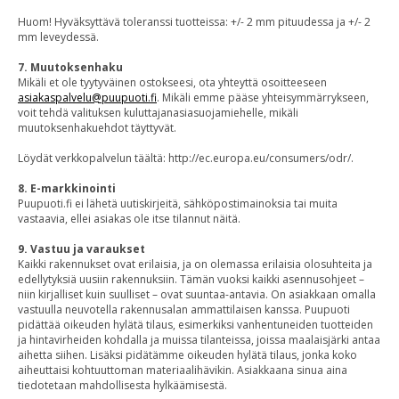
Huom! Hyväksyttävä toleranssi tuotteissa: +/- 2 mm pituudessa ja +/- 2
mm leveydessä.
7. Muutoksenhaku
Mikäli et ole tyytyväinen ostokseesi, ota yhteyttä osoitteeseen
asiakaspalvelu@puupuoti.fi
. Mikäli emme pääse yhteisymmärrykseen,
voit tehdä valituksen kuluttajanasiasuojamiehelle, mikäli
muutoksenhakuehdot täyttyvät.
Löydät verkkopalvelun täältä: http://ec.europa.eu/consumers/odr/.
8. E-markkinointi
Puupuoti.fi ei lähetä uutiskirjeitä, sähköpostimainoksia tai muita
vastaavia, ellei asiakas ole itse tilannut näitä.
9. Vastuu ja varaukset
Kaikki rakennukset ovat erilaisia, ja on olemassa erilaisia olosuhteita ja
edellytyksiä uusiin rakennuksiin. Tämän vuoksi kaikki asennusohjeet –
niin kirjalliset kuin suulliset – ovat suuntaa-antavia. On asiakkaan omalla
vastuulla neuvotella rakennusalan ammattilaisen kanssa. Puupuoti
pidättää oikeuden hylätä tilaus, esimerkiksi vanhentuneiden tuotteiden
ja hintavirheiden kohdalla ja muissa tilanteissa, joissa maalaisjärki antaa
aihetta siihen. Lisäksi pidätämme oikeuden hylätä tilaus, jonka koko
aiheuttaisi kohtuuttoman materiaalihävikin. Asiakkaana sinua aina
tiedotetaan mahdollisesta hylkäämisestä.