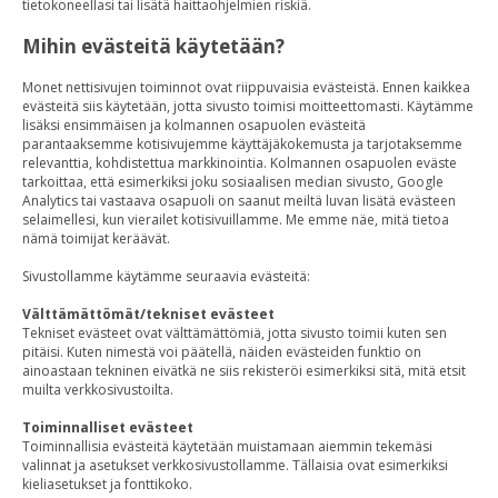
tietokoneellasi tai lisätä haittaohjelmien riskiä.
Mihin evästeitä käytetään?
Monet nettisivujen toiminnot ovat riippuvaisia evästeistä. Ennen kaikkea
evästeitä siis käytetään, jotta sivusto toimisi moitteettomasti. Käytämme
lisäksi ensimmäisen ja kolmannen osapuolen evästeitä
parantaaksemme kotisivujemme käyttäjäkokemusta ja tarjotaksemme
relevanttia, kohdistettua markkinointia. Kolmannen osapuolen eväste
tarkoittaa, että esimerkiksi joku sosiaalisen median sivusto, Google
Analytics tai vastaava osapuoli on saanut meiltä luvan lisätä evästeen
selaimellesi, kun vierailet kotisivuillamme. Me emme näe, mitä tietoa
nämä toimijat keräävät.
Sivustollamme käytämme seuraavia evästeitä:
Välttämättömät/tekniset evästeet
Tekniset evästeet ovat välttämättömiä, jotta sivusto toimii kuten sen
pitäisi. Kuten nimestä voi päätellä, näiden evästeiden funktio on
ainoastaan tekninen eivätkä ne siis rekisteröi esimerkiksi sitä, mitä etsit
muilta verkkosivustoilta.
Toiminnalliset evästeet
Toiminnallisia evästeitä käytetään muistamaan aiemmin tekemäsi
valinnat ja asetukset verkkosivustollamme. Tällaisia ovat esimerkiksi
kieliasetukset ja fonttikoko.