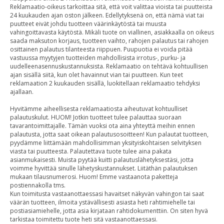
Reklamaatio-oikeus tarkoittaa sitä, että voit valittaa vioista tai puutteista
24 kuukauden ajan oston jälkeen. Edellytyksenä on, että nämä viat tai
puutteet eivät johdu tuotteen väärinkäytöstä tai muusta
vahingoittavasta käytöstä. Mikäli tuote on viallinen, asiakkaalla on oikeus
saada maksuton korjaus, tuotteen vaihto, rahojen palautus tai rahojen
osittainen palautus tilanteesta riippuen. Puupuotia ei voida pitää
vastuussa myytyjen tuotteiden mahdollisista irrotus-, purku- ja
uudelleenasennuskustannuksista. Reklamaatio on tehtävä kohtuullisen
ajan sisällä siitä, kun olet havainnut vian tai puutteen. Kun teet
reklamaation 2 kuukauden sisällä, luokitellaan reklamaatio tehdyksi
ajallaan.
Hyvitämme aiheellisesta reklamaatiosta aiheutuvat kohtuulliset
palautuskulut. HUOM! Jotkin tuotteet tulee palauttaa suoraan
tavarantoimittajalle. Tämän vuoksi ota aina yhteyttä meihin ennen
palautusta, jotta saat oikean palautusosoitteen! Kun palautat tuotteen,
pyydämme liittämään mahdollisimman yksityiskohtaisen selvityksen
viasta tai puutteesta. Palautettava tuote tulee aina pakata
asianmukaisesti. Muista pyytää kuitti palautuslähetyksestäsi, jotta
voimme hyvittää sinulle lähetyskustannukset. Liitäthän palautuksen
mukaan tilausnumerosi. Huom! Emme vastaanota paketteja
postiennakolla tms.
Kun toimitusta vastaanottaessasi havaitset näkyvän vahingon tai saat
väärän tuotteen, ilmoita ystävällisesti asiasta heti rahtimiehelle tai
postiasiamiehelle, jotta asia kirjataan rahtidokumenttiin. On siten hyvä
tarkistaa toimitettu tuote heti sitä vastaanottaessasi.