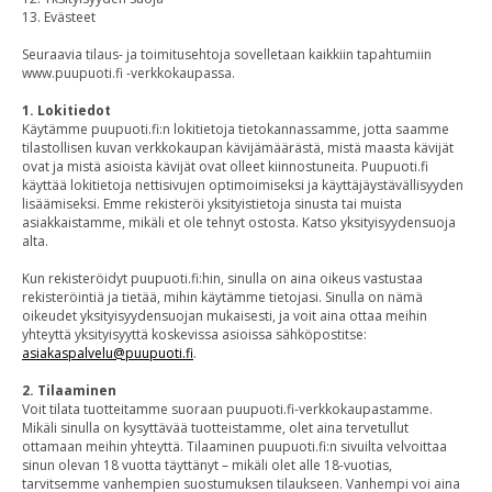
13. Evästeet
Seuraavia tilaus- ja toimitusehtoja sovelletaan kaikkiin tapahtumiin
www.puupuoti.fi -verkkokaupassa.
1. Lokitiedot
Käytämme puupuoti.fi:n lokitietoja tietokannassamme, jotta saamme
tilastollisen kuvan verkkokaupan kävijämäärästä, mistä maasta kävijät
ovat ja mistä asioista kävijät ovat olleet kiinnostuneita. Puupuoti.fi
käyttää lokitietoja nettisivujen optimoimiseksi ja käyttäjäystävällisyyden
lisäämiseksi. Emme rekisteröi yksityistietoja sinusta tai muista
asiakkaistamme, mikäli et ole tehnyt ostosta. Katso yksityisyydensuoja
alta.
Kun rekisteröidyt puupuoti.fi:hin, sinulla on aina oikeus vastustaa
rekisteröintiä ja tietää, mihin käytämme tietojasi. Sinulla on nämä
oikeudet yksityisyydensuojan mukaisesti, ja voit aina ottaa meihin
yhteyttä yksityisyyttä koskevissa asioissa sähköpostitse:
asiakaspalvelu@puupuoti.fi
.
2. Tilaaminen
Voit tilata tuotteitamme suoraan puupuoti.fi-verkkokaupastamme.
Mikäli sinulla on kysyttävää tuotteistamme, olet aina tervetullut
ottamaan meihin yhteyttä. Tilaaminen puupuoti.fi:n sivuilta velvoittaa
sinun olevan 18 vuotta täyttänyt – mikäli olet alle 18-vuotias,
tarvitsemme vanhempien suostumuksen tilaukseen. Vanhempi voi aina