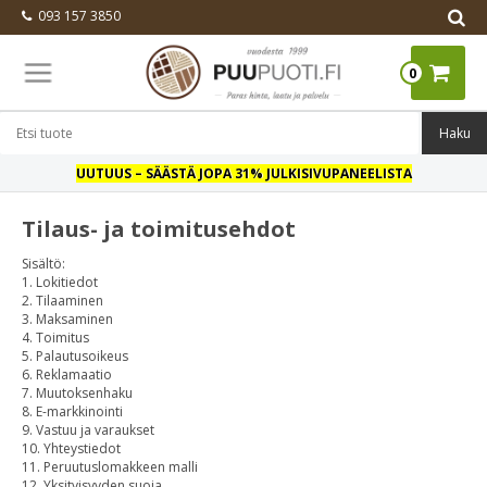
093 157 3850
0
UUTUUS
– SÄÄSTÄ JOPA 31% JULKISIVUPANEELISTA
Tilaus- ja toimitusehdot
Sisältö:
1. Lokitiedot
2. Tilaaminen
3. Maksaminen
4. Toimitus
5. Palautusoikeus
6. Reklamaatio
7. Muutoksenhaku
8. E-markkinointi
9. Vastuu ja varaukset
10. Yhteystiedot
11. Peruutuslomakkeen malli
12. Yksityisyyden suoja