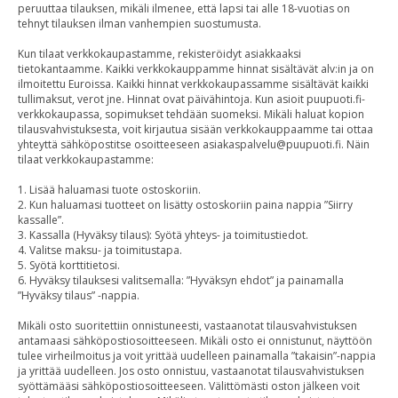
peruuttaa tilauksen, mikäli ilmenee, että lapsi tai alle 18-vuotias on
tehnyt tilauksen ilman vanhempien suostumusta.
Kun tilaat verkkokaupastamme, rekisteröidyt asiakkaaksi
tietokantaamme. Kaikki verkkokauppamme hinnat sisältävät alv:in ja on
ilmoitettu Euroissa. Kaikki hinnat verkkokaupassamme sisältävät kaikki
tullimaksut, verot jne. Hinnat ovat päivähintoja. Kun asioit puupuoti.fi-
verkkokaupassa, sopimukset tehdään suomeksi. Mikäli haluat kopion
tilausvahvistuksesta, voit kirjautua sisään verkkokauppaamme tai ottaa
yhteyttä sähköpostitse osoitteeseen asiakaspalvelu@puupuoti.fi. Näin
tilaat verkkokaupastamme:
1. Lisää haluamasi tuote ostoskoriin.
2. Kun haluamasi tuotteet on lisätty ostoskoriin paina nappia ”Siirry
kassalle”.
3. Kassalla (Hyväksy tilaus): Syötä yhteys- ja toimitustiedot.
4. Valitse maksu- ja toimitustapa.
5. Syötä korttitietosi.
6. Hyväksy tilauksesi valitsemalla: ”Hyväksyn ehdot” ja painamalla
”Hyväksy tilaus” -nappia.
Mikäli osto suoritettiin onnistuneesti, vastaanotat tilausvahvistuksen
antamaasi sähköpostiosoitteeseen. Mikäli osto ei onnistunut, näyttöön
tulee virheilmoitus ja voit yrittää uudelleen painamalla ”takaisin”-nappia
ja yrittää uudelleen. Jos osto onnistuu, vastaanotat tilausvahvistuksen
syöttämääsi sähköpostiosoitteeseen. Välittömästi oston jälkeen voit