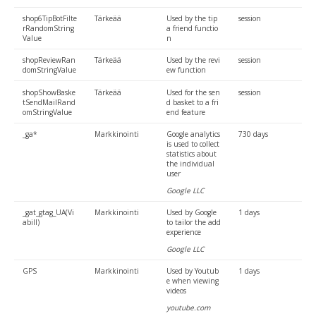
shop6TipBotFilte
Tärkeää
Used by the tip
session
rRandomString
a friend functio
Value
n
shopReviewRan
Tärkeää
Used by the revi
session
domStringValue
ew function
shopShowBaske
Tärkeää
Used for the sen
session
tSendMailRand
d basket to a fri
omStringValue
end feature
_ga*
Markkinointi
Google analytics
730 days
is used to collect
statistics about
the individual
user
Google LLC
_gat_gtag_UA(Vi
Markkinointi
Used by Google
1 days
abill)
to tailor the add
experience
Google LLC
GPS
Markkinointi
Used by Youtub
1 days
e when viewing
videos
youtube.com