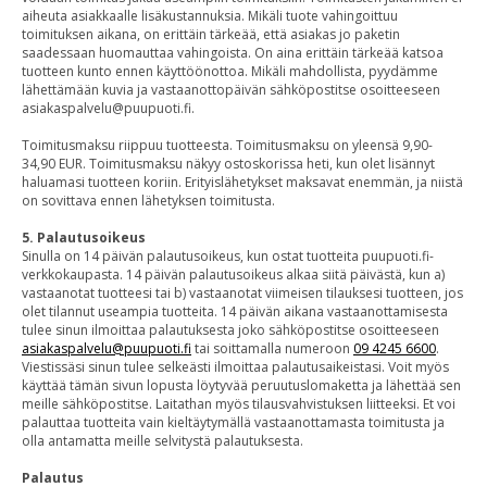
aiheuta asiakkaalle lisäkustannuksia. Mikäli tuote vahingoittuu
toimituksen aikana, on erittäin tärkeää, että asiakas jo paketin
saadessaan huomauttaa vahingoista. On aina erittäin tärkeää katsoa
tuotteen kunto ennen käyttöönottoa. Mikäli mahdollista, pyydämme
lähettämään kuvia ja vastaanottopäivän sähköpostitse osoitteeseen
asiakaspalvelu@puupuoti.fi.
Toimitusmaksu riippuu tuotteesta. Toimitusmaksu on yleensä 9,90-
34,90 EUR. Toimitusmaksu näkyy ostoskorissa heti, kun olet lisännyt
haluamasi tuotteen koriin. Erityislähetykset maksavat enemmän, ja niistä
on sovittava ennen lähetyksen toimitusta.
5. Palautusoikeus
Sinulla on 14 päivän palautusoikeus, kun ostat tuotteita puupuoti.fi-
verkkokaupasta. 14 päivän palautusoikeus alkaa siitä päivästä, kun a)
vastaanotat tuotteesi tai b) vastaanotat viimeisen tilauksesi tuotteen, jos
olet tilannut useampia tuotteita. 14 päivän aikana vastaanottamisesta
tulee sinun ilmoittaa palautuksesta joko sähköpostitse osoitteeseen
asiakaspalvelu@puupuoti.fi
tai soittamalla numeroon
09 4245 6600
.
Viestissäsi sinun tulee selkeästi ilmoittaa palautusaikeistasi. Voit myös
käyttää tämän sivun lopusta löytyvää peruutuslomaketta ja lähettää sen
meille sähköpostitse. Laitathan myös tilausvahvistuksen liitteeksi. Et voi
palauttaa tuotteita vain kieltäytymällä vastaanottamasta toimitusta ja
olla antamatta meille selvitystä palautuksesta.
Palautus