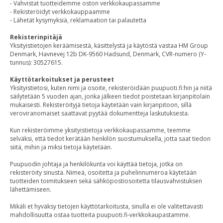
- Vahvistat tuotteidemme oston verkkokaupassamme
- Rekisteröidyt verkkokauppaamme
- Lähetät kysymyksiä, reklamaation tai palautetta
Rekisterinpitäjä
Yksityistietojen keräämisestä, käsittelystä ja käytöstä vastaa HM Group
Denmark, Havnevej 12b DK-9560 Hadsund, Denmark, CVR-numero (Y-
tunnus): 30527615.
Käyttötarkoitukset ja perusteet
Yksityistietosi, kuten nimi ja osoite, rekisteröidään puupuoti.fi:hin ja niitä
säilytetään 5 vuoden ajan, jonka jälkeen tiedot poistetaan kirjanpitolain
mukaisesti. Rekisteröityjä tietoja käytetään vain kirjanpitoon, sillä
veroviranomaiset saattavat pyytää dokumentteja laskutuksesta.
Kun rekisteröimme yksityistietoja verkkokaupassamme, teemme
selväksi, että tiedot kerätään henkilön suostumuksella, jotta saat tiedon
siitä, mihin ja miksi tietoja käytetään.
Puupuodin johtaja ja henkilökunta voi käyttää tietoja, jotka on
rekisteröity sinusta. Nimeä, osoitetta ja puhelinnumeroa käytetään
tuotteiden toimitukseen sekä sähköpostiosoitetta tilausvahvistuksen
lähettämiseen.
Mikäli et hyväksy tietojen käyttötarkoitusta, sinulla ei ole valitettavasti
mahdollisuutta ostaa tuotteita puupuoti.fi-verkkokaupastamme.