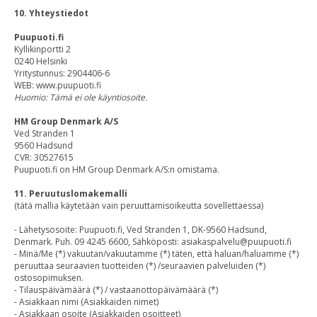
10. Yhteystiedot
Puupuoti.fi
Kyllikinportti 2
0240 Helsinki
Yritystunnus: 2904406-6
WEB: www.puupuoti.fi
Huomio: Tämä ei ole käyntiosoite.
HM Group Denmark A/S
Ved Stranden 1
9560 Hadsund
CVR: 30527615
Puupuoti.fi on HM Group Denmark A/S:n omistama.
11. Peruutuslomakemalli
(tätä mallia käytetään vain peruuttamisoikeutta sovellettaessa)
- Lähetysosoite: Puupuoti.fi, Ved Stranden 1, DK-9560 Hadsund,
Denmark. Puh. 09 4245 6600, Sähköposti: asiakaspalvelu@puupuoti.fi
- Minä/Me (*) vakuutan/vakuutamme (*) täten, että haluan/haluamme (*)
peruuttaa seuraavien tuotteiden (*) /seuraavien palveluiden (*)
ostosopimuksen.
- Tilauspäivämäärä (*) / vastaanottopäivämäärä (*)
- Asiakkaan nimi (Asiakkaiden nimet)
- Asiakkaan osoite (Asiakkaiden osoitteet)