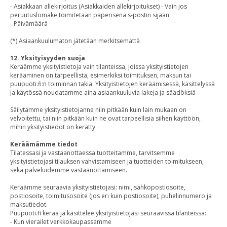
- Asiakkaan allekirjoitus (Asiakkaiden allekirjoitukset) - Vain jos
peruutuslomake toimitetaan paperisena s-postin sijaan
- Päivämäärä
(*) Asiaankuulumaton jätetään merkitsemättä
12. Yksityisyyden suoja
Keräämme yksityistietoja vain tilanteissa, joissa yksityistietojen
kerääminen on tarpeellista, esimerkiksi toimituksen, maksun tai
puupuoti.fi:n toiminnan takia. Yksityistietojen keräämisessä, käsittelyssä
ja käytössä noudatamme aina asiaankuuluvia lakeja ja säädöksiä
Säilytämme yksityistietojanne niin pitkään kuin lain mukaan on
velvoitettu, tai niin pitkään kuin ne ovat tarpeellisia siihen käyttöön,
mihin yksityistiedot on kerätty.
Keräämämme tiedot
Tilatessasi ja vastaanottaessa tuotteitamme, tarvitsemme
yksityistietojasi tilauksen vahvistamiseen ja tuotteiden toimitukseen,
sekä palveluidemme vastaanottamiseen.
Keräämme seuraavia yksityistietojasi: nimi, sähköpostiosoite,
postiosoite, toimitusosoite (jos eri kuin postiosoite), puhelinnumero ja
maksutiedot.
Puupuoti.fi kerää ja käsittelee yksityistietojasi seuraavissa tilanteissa:
- Kun vierailet verkkokaupassamme