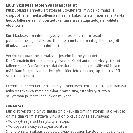
Muut yksityistietojen vastaanottajat
Puupuoti.fi:lle annettuja tietoja ei luovuteta tai myydä kolmansille
osapuolille, emmekä tallenna mitään arkaluonteista materiaalia. Kaikki
tiedot tallennetaan yhtiön tietokantaan ja salattuja tietoja ei välitetä
eteenpäin.
Kun tilauksesi toimitetaan, yksityistietosi kuten nimi, osoite,
puhelinnumero ja sähköpostiosoite annetaan toimittajallemme, jotta
tilauksen toimitus on mahdollista.
Verkkokauppamme ja maksujärjestelmämme ylläpidetään
DanDomainin tietojenkäsittelyn kautta. Kaikki antamasi yksityistiedot
tallennetaan DanDomainin datakeskukseen, jossa ne säilytetään lain
määräämän ajan. Kun tiedot syötetään tietokantaan, tapahtuu se SSL-
salauksen kautta.
Olemme tehneet tietojenkäsittelysopimuksen tietojenkäsittelijän kanssa,
mikä on takauksemme asiakkaillemme siitä, että yksityistietoja
säilytetään ja käsitellään lakien mukaan.
Oikeutesi
Kun olet rekisteröitynyt, sinulla on oikeuksia omiin tietoihisi, ja oikeudet
on meidän varmistettava. Sinulla on oikeus pyytää seuraavaa:
- Voit käyttää ja vaihtaa yksityistietojasi
- Voit pyytää yksityistietojesi poistoa
Sinulla on siten oikeus vastustaa yksityistietojen käyttöä ja myös oikeus