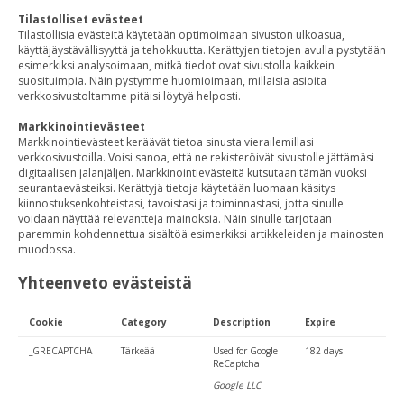
Tilastolliset evästeet
Tilastollisia evästeitä käytetään optimoimaan sivuston ulkoasua,
käyttäjäystävällisyyttä ja tehokkuutta. Kerättyjen tietojen avulla pystytään
esimerkiksi analysoimaan, mitkä tiedot ovat sivustolla kaikkein
suosituimpia. Näin pystymme huomioimaan, millaisia asioita
verkkosivustoltamme pitäisi löytyä helposti.
Markkinointievästeet
Markkinointievästeet keräävät tietoa sinusta vierailemillasi
verkkosivustoilla. Voisi sanoa, että ne rekisteröivät sivustolle jättämäsi
digitaalisen jalanjäljen. Markkinointievästeitä kutsutaan tämän vuoksi
seurantaevästeiksi. Kerättyjä tietoja käytetään luomaan käsitys
kiinnostuksenkohteistasi, tavoistasi ja toiminnastasi, jotta sinulle
voidaan näyttää relevantteja mainoksia. Näin sinulle tarjotaan
paremmin kohdennettua sisältöä esimerkiksi artikkeleiden ja mainosten
muodossa.
Yhteenveto evästeistä
Cookie
Category
Description
Expire
_GRECAPTCHA
Tärkeää
Used for Google
182 days
ReCaptcha
Google LLC