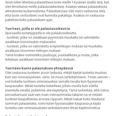
Sinun tulee lähettää palautettava tuote meille 14 päivän sisällä siitä, kun
olet ilmoittanut meille palautusaikeistasi. Asiakas vastaa palautuksista
aiheutuvista kustannuksista. Palauttaessasi olet myös vastuussa siitä,
että tuote on/tuotteet ovat kunnolla pakattuja. Asiakas on vastuussa
paketista koko palautuksen ajan.
Tuotteet, joilla ei ole palautusoikeutta
Seuraavilla tuotetyypeillä ei ole palautusoikeutta:
- tuotteet, jotka on asiakkaan pyynnöstä muokattu tai valmistettu
asiakkaan toivomusten mukaiseksi
- tuotteet, jotka on valmistettu erityismittojen mukaan tai muokattu
asiakkaan toivomien mittojen mukaan
Tämä koskee esimerkiksi puulevyjä, puulaatikoita ja muita, jotka
leikataan asiakkaan toivomien mittojen mukaan.
Tuotteen kunto palautuksen yhteydessä
Olet vastuussa tuotteen arvon laskusta, mikäli käytät tuotetta muuhun
kuin sen ominaisuuksien, värin, tai muun tarkistamiseen. Toisin sanoen –
voit kokeilla tuotteen ominaisuuksia samalla tavalla kuin fyysisessä
kaupassakin. Mikäli tuotetta kokeillaan jollain muulla kuin edellä
mainitulla tavalla, pidämme sitä käytettynä. Tämä tarkoittaa, että ostoa
peruuttaessasi saat vain osan ostosummasta takaisin tai et mitään
tuotteen kaupallisesta arvosta riippuen. Mikäli haluat koko tilauksesi
summan palautetuksi, toimi kuten fyysisessäkin kaupassa ja käytä
tuotetta vain ominaisuuksien tarkistamiseen ilman käyttöönottoa.