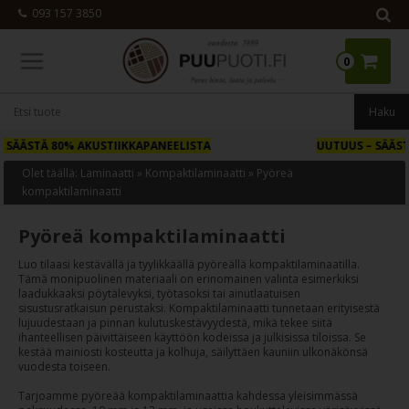
093 157 3850
0
A
UUTUUS
– SÄÄSTÄ JOPA 31% JULKISIVUPANEELISTA
Olet täällä:
Laminaatti
»
Kompaktilaminaatti
»
Pyöreä
kompaktilaminaatti
Pyöreä kompaktilaminaatti
Luo tilaasi kestävällä ja tyylikkäällä pyöreällä kompaktilaminaatilla.
Tämä monipuolinen materiaali on erinomainen valinta esimerkiksi
laadukkaaksi pöytälevyksi, työtasoksi tai ainutlaatuisen
sisustusratkaisun perustaksi. Kompaktilaminaatti tunnetaan erityisestä
lujuudestaan ja pinnan kulutuskestävyydestä, mikä tekee siitä
ihanteellisen päivittäiseen käyttöön kodeissa ja julkisissa tiloissa. Se
kestää mainiosti kosteutta ja kolhuja, säilyttäen kauniin ulkonäkönsä
vuodesta toiseen.
Tarjoamme pyöreää kompaktilaminaattia kahdessa yleisimmässä