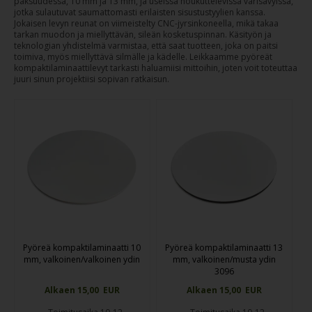
paksuudessa, 10 mm ja 13 mm, ja useissa houkuttelevissa värisävyissä,
jotka sulautuvat saumattomasti erilaisten sisustustyylien kanssa.
Jokaisen levyn reunat on viimeistelty CNC-jyrsinkoneella, mikä takaa
tarkan muodon ja miellyttävän, sileän kosketuspinnan. Käsityön ja
teknologian yhdistelmä varmistaa, että saat tuotteen, joka on paitsi
toimiva, myös miellyttävä silmälle ja kädelle. Leikkaamme pyöreät
kompaktilaminaattilevyt tarkasti haluamiisi mittoihin, joten voit toteuttaa
juuri sinun projektiisi sopivan ratkaisun.
Pyöreä kompaktilaminaatti 10
Pyöreä kompaktilaminaatti 13
mm, valkoinen/valkoinen ydin
mm, valkoinen/musta ydin
3096
Alkaen 15,00 EUR
Alkaen 15,00 EUR