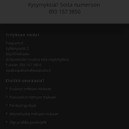
Kysymyksiä? Soita numeroon
093 157 3850
Yrityksen tiedot
Puupuoti.fi
Kyllikinportti 2
00240 Helsinki
(Ei tuotteiden noutoa eikä näyttelytilaa)
Puhelin:
093 157 3850
asiakaspalvelu@puupuoti.fi
Etsitkö seuraavia?
Puulevyt mittojen mukaan
Puulaatikot mittojen mukaan
Peräkärrypohjat
Ikkunalaudat mittojen mukaan
Öljy ja lakka puulevyille