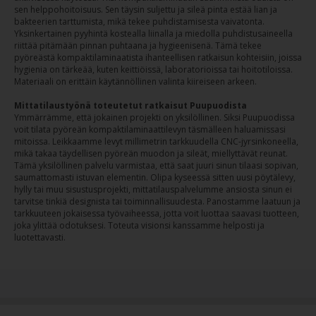
sen helppohoitoisuus. Sen täysin suljettu ja sileä pinta estää lian ja
bakteerien tarttumista, mikä tekee puhdistamisesta vaivatonta.
Yksinkertainen pyyhintä kostealla liinalla ja miedolla puhdistusaineella
riittää pitämään pinnan puhtaana ja hygieenisenä. Tämä tekee
pyöreästä kompaktilaminaatista ihanteellisen ratkaisun kohteisiin, joissa
hygienia on tärkeää, kuten keittiöissä, laboratorioissa tai hoitotiloissa.
Materiaali on erittäin käytännöllinen valinta kiireiseen arkeen.
Mittatilaustyönä toteutetut ratkaisut Puupuodista
Ymmärrämme, että jokainen projekti on yksilöllinen. Siksi Puupuodissa
voit tilata pyöreän kompaktilaminaattilevyn täsmälleen haluamissasi
mitoissa. Leikkaamme levyt millimetrin tarkkuudella CNC-jyrsinkoneella,
mikä takaa täydellisen pyöreän muodon ja sileät, miellyttävät reunat.
Tämä yksilöllinen palvelu varmistaa, että saat juuri sinun tilaasi sopivan,
saumattomasti istuvan elementin. Olipa kyseessä sitten uusi pöytälevy,
hylly tai muu sisustusprojekti, mittatilauspalvelumme ansiosta sinun ei
tarvitse tinkiä designista tai toiminnallisuudesta. Panostamme laatuun ja
tarkkuuteen jokaisessa työvaiheessa, jotta voit luottaa saavasi tuotteen,
joka ylittää odotuksesi. Toteuta visionsi kanssamme helposti ja
luotettavasti.