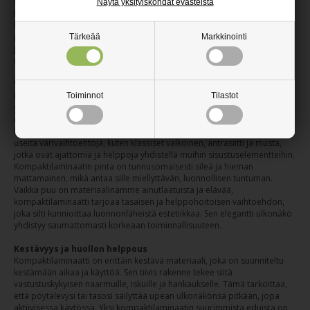
kompaktilaminaatin ominaisuudet, kuten kosteudenkesto ja
Näytä yksityiskohdat evästeistä
hygieenisyys, tekevät siitä erinomaisen materiaalin keittiöiden ja
kylpyhuoneiden tasoihin tai kahviloiden ja ravintoloiden pöytiin, joissa
puhtaus ja kestävyys ovat avainasemassa. Materiaalin visuaalinen puoli
Tärkeää
Markkinointi
ja tuntuma ovat molemmat tärkeitä, ja kompaktilaminaatti tarjoaa
molemmat tyylikkäästi.
Värit, paksuudet ja pintatuntuma
Puupuodista löydät pyöreitä kompaktilaminaattilevyjä kahdessa
Toiminnot
Tilastot
yleisessä paksuudessa: 10 mm ja 13 mm. Nämä paksuudet tarjoavat
riittävän vakauden ja kestävyyden useimpiin käyttötarkoituksiin, samalla
kun ne säilyttävät elegantin ja kevyen ilmeen. Valikoimastamme löytyy
useita värivaihtoehtoja, kuten klassiset valkoinen, antrasiitti ja musta,
jotka ovat ajattomia ja helppoja yhdistellä muihin sisustuselementteihin.
Kompaktilaminaatin pinta on tunnusomaisesti sileä ja hieman
mattamainen, mikä antaa sille miellyttävän, luonnollisen tuntuman.
Vaikka puu on materiaalinamme ainutlaatuista ja elävää,
kompaktilaminaatti tarjoaa tasaisen ja helppohoitoisen vaihtoehdon,
joka silti kunnioittaa luonnonläheistä estetiikkaa. Sen elegantti ulkonäkö
yhdistyy saumattomasti korkeaan toiminnallisuuteen.
Kestävyys ja huollon helppous
Kompaktilaminaatti on erittäin kestävä materiaali, joka on suunniteltu
kestämään aikaa ja käyttöä. Sen tiivis rakenne tekee siitä
vastustuskykyisen naarmuille, iskuille ja hankaukselle. Tämä tarkoittaa,
että pöytälevysi tai tasosi säilyttää upean ulkonäkönsä pitkään, jopa
aktiivisessa käytössä. Yksi kompaktilaminaatin suurimmista eduista on