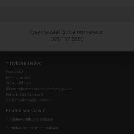
Kysymyksiä? Soita numeroon
093 157 3850
Yrityksen tiedot
Puupuoti.fi
Kyllikinportti 2
00240 Helsinki
(Ei tuotteiden noutoa eikä näyttelytilaa)
Puhelin:
093 157 3850
asiakaspalvelu@puupuoti.fi
Etsitkö seuraavia?
Puulevyt mittojen mukaan
Puulaatikot mittojen mukaan