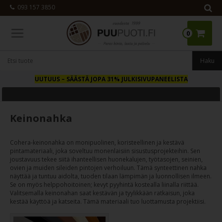
093 157 3850
0
UUTUUS
– SÄÄSTÄ JOPA 31% JULKISIVUPANEELISTA
Keinonahka
Cohera-keinonahka on monipuolinen, koristeellinen ja kestävä
pintamateriaali, joka soveltuu monenlaisiin sisustusprojekteihin. Sen
joustavuus tekee siitä ihanteellisen huonekalujen, työtasojen, seinien,
ovien ja muiden sileiden pintojen verhoiluun. Tämä synteettinen nahka
näyttää ja tuntuu aidolta, tuoden tilaan lämpimän ja luonnollisen ilmeen.
Se on myös helppohoitoinen; kevyt pyyhintä kostealla liinalla riittää.
Valitsemalla keinonahan saat kestävän ja tyylikkään ratkaisun, joka
kestää käyttöä ja katseita. Tämä materiaali tuo luottamusta projektiisi.