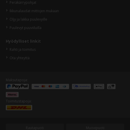
Peräkärrypohjat
Ikkunalaudat mittojen mukaan
Öljy ja lakka puulevyille
Puulevyt puuviiluilla
Hyödylliset linkit
Rahti ja toimitus
Ota yhteyttä
Maksutapoja:
Toimitustapoja:
Rautapuoti
Muovipuoti