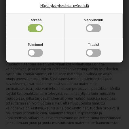
houkuttelevan vaihtoehdon niin ammattilaisille kuin kotiprojektoijillekin.
Materiaali on helppo leikata ja muotoilla haluttuihin mittoihin, ja sen
Näytä yksityiskohdat evästeistä
kiinnittämiseen sopivat yleensä perinteiset liimat tai niitit riippuen
pohjamateriaalista. Suosittelemme käyttämään projektiisi sopivaa
kontaktiliimaa tai verhoiluliimaa, joka takaa pitävän ja kestävän
Tärkeää
Markkinointi
kiinnityksen. Kun keinonahka on asennettu, sen huolto on vaivatonta.
Säännöllinen pölyjen pyyhintä ja tahrojen poisto kostealla, pehmeällä
liinalla riittävät pitämään pinnan siistinä ja edustavana. Vältä
voimakkaita kemikaaleja tai hankaavia puhdistusaineita, sillä ne voivat
vahingoittaa materiaalin pintaa. Pienellä vaivalla keinonahkapintasi
Toiminnot
Tilastot
säilyy uudenveroisena pitkään.
Valitse laadukas keinonahka Puupuodista
Puupuoti.fi tarjoaa laajan valikoiman korkealaatuista Cohera-
keinonahkaa, joka on valittu vastaamaan vaativimpienkin asiakkaiden
tarpeisiin. Ymmärrämme, että oikean materiaalin valinta on avain
onnistuneeseen projektiin. Siksi panostamme tuotteiden tarkkaan
kuvaukseen ja varmistamme, että saat tietoa materiaalin
ominaisuuksista, jotta voit tehdä tietoon perustuvan päätöksen. Meiltä
löydät keinonahkaa niin irtolevyinä, valmiina hyllyinä kuin muissakin
muodoissa, jotka tarjoavat lukemattomia mahdollisuuksia ideoidesi
toteuttamiseen. Voit luottaa siihen, että Puupuodista hankittu
keinonahka on kestävä, kaunis ja helppokäyttöinen, tuoden projektiisi
haluamasi lopputuloksen. Annamme sinulle inspiraatiota ja
konkreettisia ratkaisuja - tavoitteenamme on auttaa sinua onnistumaan
ja nauttimaan puun ja puuta muistuttavien materiaalien kauneudesta.