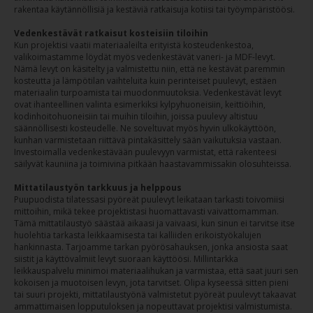
rakentaa käytännöllisiä ja kestäviä ratkaisuja kotiisi tai työympäristöösi.
Vedenkestävät ratkaisut kosteisiin tiloihin
Kun projektisi vaatii materiaaleilta erityistä kosteudenkestoa,
valikoimastamme löydät myös vedenkestävät vaneri- ja MDF-levyt.
Nämä levyt on käsitelty ja valmistettu niin, että ne kestävät paremmin
kosteutta ja lämpötilan vaihteluita kuin perinteiset puulevyt, estäen
materiaalin turpoamista tai muodonmuutoksia. Vedenkestävät levyt
ovat ihanteellinen valinta esimerkiksi kylpyhuoneisiin, keittiöihin,
kodinhoitohuoneisiin tai muihin tiloihin, joissa puulevy altistuu
säännöllisesti kosteudelle. Ne soveltuvat myös hyvin ulkokäyttöön,
kunhan varmistetaan riittävä pintakäsittely sään vaikutuksia vastaan.
Investoimalla vedenkestävään puulevyyn varmistat, että rakenteesi
säilyvät kauniina ja toimivina pitkään haastavammissakin olosuhteissa.
Mittatilaustyön tarkkuus ja helppous
Puupuodista tilatessasi pyöreät puulevyt leikataan tarkasti toivomiisi
mittoihin, mikä tekee projektistasi huomattavasti vaivattomamman.
Tämä mittatilaustyö säästää aikaasi ja vaivaasi, kun sinun ei tarvitse itse
huolehtia tarkasta leikkaamisesta tai kalliiden erikoistyökalujen
hankinnasta. Tarjoamme tarkan pyörösahauksen, jonka ansiosta saat
siistit ja käyttövalmiit levyt suoraan käyttöösi. Millintarkka
leikkauspalvelu minimoi materiaalihukan ja varmistaa, että saat juuri sen
kokoisen ja muotoisen levyn, jota tarvitset. Olipa kyseessä sitten pieni
tai suuri projekti, mittatilaustyönä valmistetut pyöreät puulevyt takaavat
ammattimaisen lopputuloksen ja nopeuttavat projektisi valmistumista.