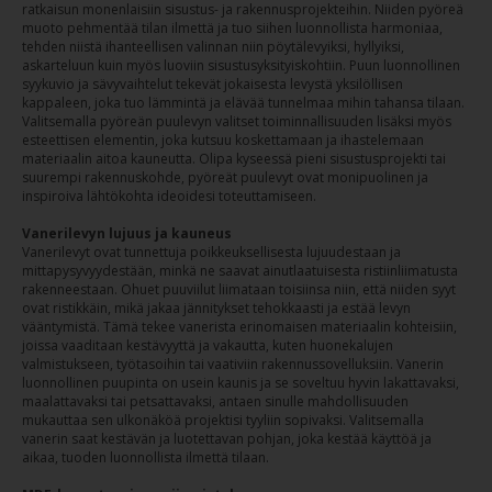
ratkaisun monenlaisiin sisustus- ja rakennusprojekteihin. Niiden pyöreä
muoto pehmentää tilan ilmettä ja tuo siihen luonnollista harmoniaa,
tehden niistä ihanteellisen valinnan niin pöytälevyiksi, hyllyiksi,
askarteluun kuin myös luoviin sisustusyksityiskohtiin. Puun luonnollinen
syykuvio ja sävyvaihtelut tekevät jokaisesta levystä yksilöllisen
kappaleen, joka tuo lämmintä ja elävää tunnelmaa mihin tahansa tilaan.
Valitsemalla pyöreän puulevyn valitset toiminnallisuuden lisäksi myös
esteettisen elementin, joka kutsuu koskettamaan ja ihastelemaan
materiaalin aitoa kauneutta. Olipa kyseessä pieni sisustusprojekti tai
suurempi rakennuskohde, pyöreät puulevyt ovat monipuolinen ja
inspiroiva lähtökohta ideoidesi toteuttamiseen.
Vanerilevyn lujuus ja kauneus
Vanerilevyt ovat tunnettuja poikkeuksellisesta lujuudestaan ja
mittapysyvyydestään, minkä ne saavat ainutlaatuisesta ristiinliimatusta
rakenneestaan. Ohuet puuviilut liimataan toisiinsa niin, että niiden syyt
ovat ristikkäin, mikä jakaa jännitykset tehokkaasti ja estää levyn
vääntymistä. Tämä tekee vanerista erinomaisen materiaalin kohteisiin,
joissa vaaditaan kestävyyttä ja vakautta, kuten huonekalujen
valmistukseen, työtasoihin tai vaativiin rakennussovelluksiin. Vanerin
luonnollinen puupinta on usein kaunis ja se soveltuu hyvin lakattavaksi,
maalattavaksi tai petsattavaksi, antaen sinulle mahdollisuuden
mukauttaa sen ulkonäköä projektisi tyyliin sopivaksi. Valitsemalla
vanerin saat kestävän ja luotettavan pohjan, joka kestää käyttöä ja
aikaa, tuoden luonnollista ilmettä tilaan.