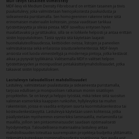
MDF-levyn tasainen viimeistely
MDF-levy eli Medium Density Fibreboard on erittäin tasainen ja tiivis
puukuitulevy, joka valmistetaan hienojakoisesta puukuidusta ja
sideaineesta puristamalla. Sen homogeeninen rakenne tekee siitä
erinomaisen materiaalin kohteisiin, joissa vaaditaan tarkkaa
työstettävyyttä ja sileää pintaa. MDF soveltuu erityisen hyvin
maalattavaksi ja jyrsittäväksi, sillä se ei lohkeile helposti ja antaa erittäin
siistin lopputuloksen. Tästä syystä sitä käytetään laajasti
huonekaluteollisuudessa, keittiöiden ovissa, listojen ja paneelien
valmistuksessa sekä erilaisissa sisustuselementeissä. MDF-levyn
ansiosta voit luoda viimeisteltyjä ja moderneja pintoja, jotka kestävät
aikaa ja pysyvät tyylikkäinä. Valitsemalla MDF:n valitset helpon
työstettävyyden ja monipuoliset pintakäsittelymahdollisuudet, jotka
takaavat siistin lopputuloksen.
Lastulevyn taloudelliset mahdollisuudet
Lastulevy, valmistetaan puulastuista ja sideaineesta puristamalla,
tarjoaa edullisen ja monipuolisen ratkaisun moniin sisätilojen
projekteihin. Se on kevyt ja helppo työstää, mikä tekee siitä suositun
valinnan esimerkiksi kaappien runkoihin, hyllylevyiksi tai muihin
rakenteisiin, joissa ei vaadita erityisen suurta kuormituksenkestoa tai
kosteudenkestävyyttä. Lastulevyä käytetään usein kohteissa, jotka
päällystetään myöhemmin esimerkiksi laminaatilla, melamiinilla tai
maalilla, jolloin sen pintaominaisuudet saadaan optimaalisesti
hyödynnettyä. Taloudellisena materiaalina lastulevy antaa
mahdollisuuden toteuttaa suurempiakin projekteja budjettia ylittämättä,
tinkimättä kuitenkaan toiminnallisuudesta sisätiloissa. Sen avulla voit