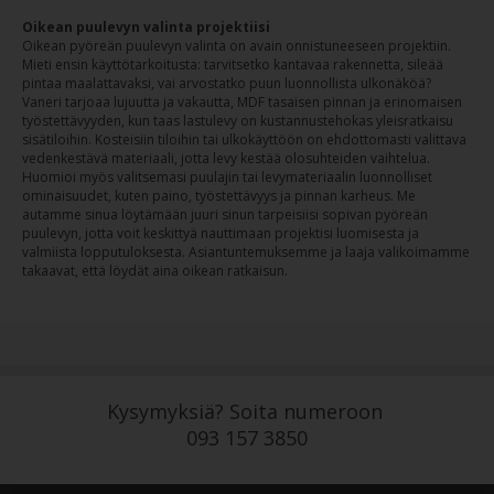
Oikean puulevyn valinta projektiisi
Oikean pyöreän puulevyn valinta on avain onnistuneeseen projektiin.
Mieti ensin käyttötarkoitusta: tarvitsetko kantavaa rakennetta, sileää
pintaa maalattavaksi, vai arvostatko puun luonnollista ulkonäköä?
Vaneri tarjoaa lujuutta ja vakautta, MDF tasaisen pinnan ja erinomaisen
työstettävyyden, kun taas lastulevy on kustannustehokas yleisratkaisu
sisätiloihin. Kosteisiin tiloihin tai ulkokäyttöön on ehdottomasti valittava
vedenkestävä materiaali, jotta levy kestää olosuhteiden vaihtelua.
Huomioi myös valitsemasi puulajin tai levymateriaalin luonnolliset
ominaisuudet, kuten paino, työstettävyys ja pinnan karheus. Me
autamme sinua löytämään juuri sinun tarpeisiisi sopivan pyöreän
puulevyn, jotta voit keskittyä nauttimaan projektisi luomisesta ja
valmiista lopputuloksesta. Asiantuntemuksemme ja laaja valikoimamme
takaavat, että löydät aina oikean ratkaisun.
Kysymyksiä? Soita numeroon
093 157 3850