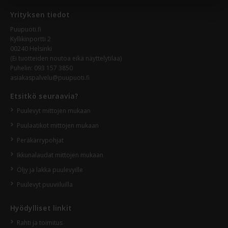
Yrityksen tiedot
Puupuoti.fi
Kyllikinportti 2
00240 Helsinki
(Ei tuotteiden noutoa eikä näyttelytilaa)
Puhelin:
093 157 3850
asiakaspalvelu@puupuoti.fi
Etsitkö seuraavia?
Puulevyt mittojen mukaan
Puulaatikot mittojen mukaan
Peräkärrypohjat
Ikkunalaudat mittojen mukaan
Öljy ja lakka puulevyille
Puulevyt puuviiluilla
Hyödylliset linkit
Rahti ja toimitus