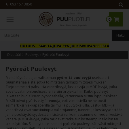
093 157 3850
0
UUTUUS
– SÄÄSTÄ JOPA 31% JULKISIVUPANEELISTA
Olet täällä:
Puulevyt
»
Pyöreät Puulevyt
Pyöreät Puulevyt
Meiltä löydät laajan valikoiman
pyöreitä puulevyjä
useista eri
puumateriaaleista, jotka toimitetaan tarkasti mittojesi mukaan.
Tarjoamme eri paksuisia vanerilevyjä, lastulevyjä ja MDF-levyjä, jotka
soveltuvat monipuolisesti erilaisiin projekteihin. Kaikki puulevyt
leikataan huolellisesti pyörösahalla, varmistaen siistin lopputuloksen.
Mikäli toivot pyöristettyjä reunoja, voit viimeistellä ne helposti
esimerkiksi hiekkapaperilla tai muilla puutyökaluilla. Lastu-, MDF- ja
vanerilevyt ovat suosituimpia valintojamme, tunnettuja kestävyydestään
ja helppokäyttöisyydestään. Lisäksi valikoimassamme on vedenkestäviä
vaneri- ja MDF-levyjä, jotka tarjoavat ratkaisun kosteampiin tiloihin tai
ulkokäyttöön. Saat nyt tarvitsemasi pyöreät puulevyt kätevästi mittojesi
mukaan valmistettuna ja suoraan kotiisi toimitettuna, mikä helpottaa