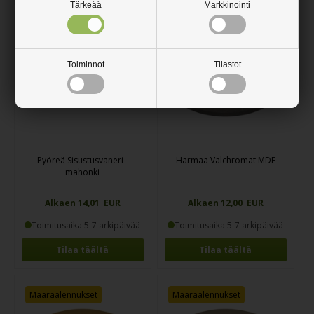
Tärkeää
Markkinointi
Määräalennukset
Määräalennukset
Toiminnot
Tilastot
Pyöreä Sisustusvaneri -
Harmaa Valchromat MDF
mahonki
Alkaen 14,01 EUR
Alkaen 12,00 EUR
Toimitusaika 5-7 arkipäivää
Toimitusaika 5-7 arkipäivää
Tilaa täältä
Tilaa täältä
Määräalennukset
Määräalennukset