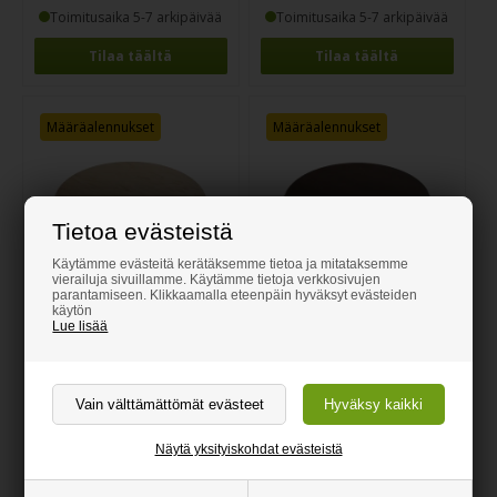
Toimitusaika 5-7 arkipäivää
Toimitusaika 5-7 arkipäivää
Tilaa täältä
Tilaa täältä
Määräalennukset
Määräalennukset
Tietoa evästeistä
Käytämme evästeitä kerätäksemme tietoa ja mitataksemme
vierailuja sivuillamme. Käytämme tietoja verkkosivujen
parantamiseen. Klikkaamalla eteenpäin hyväksyt evästeiden
käytön
Lue lisää
Pyöreä MDF-viilu - tammi
Pyöreä MDF-viilu - tumma
tammi
Alkaen 12,00 EUR
Alkaen 12,00 EUR
Toimitusaika 5-7 arkipäivää
Toimitusaika 5-7 arkipäivää
Näytä yksityiskohdat evästeistä
Tilaa täältä
Tilaa täältä