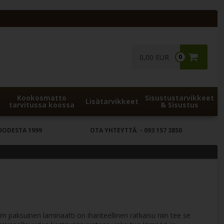
0,00 EUR
0
Kookosmatto
Sisustustarvikkeet
Lisätarvikkeet
tarvitussa koossa
& Sisustus
UODESTA 1999
OTA YHTEYTTÄ:
- 093 157 3850
m paksuinen laminaatti on ihanteellinen ratkaisu niin tee se