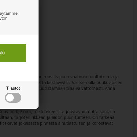
 Käytämme
ytön
nnollisen ilmeen ilman massiivipuun vaatimia huoltotoimia ja
aan sekä kauneutta että kestävyyttä. Valitsemalla puukuvioisen
inua luomaan uutta ja uudistamaan tilaa vaivattomasti. Anna
Tilastot
ksuus on 0,7 mm, mikä tekee siitä joustavan mutta samalla
ulltaan, tarjoten rikkaan ja aidon puun tunteen. On tärkeää
t tekevät jokaisesta pinnasta ainutlaatuisen ja korostavat