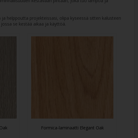
 toiminnallisuuden kestävään pintaan, joka tuo lämpöä ja
ja helppoutta projekteissasi, olipa kyseessä sitten kalusteen
 jossa se kestää aikaa ja käyttöä.
 Oak
Formica-laminaatti Elegant Oak