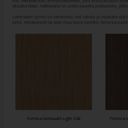
itse -nikkarille kuin ammattilaisellekin, joka arvostaa puun luo
aitoutta tilaan. Valittavana on useita kauniita puukuvioita, jot
Laminaatin työstö on vaivatonta; voit sahata ja muokata sitä n
pinta, seinäpaneeli tai jokin muu luova sovellus. Anna luovuute
Formica-laminaatti Light Oak
Formica-l