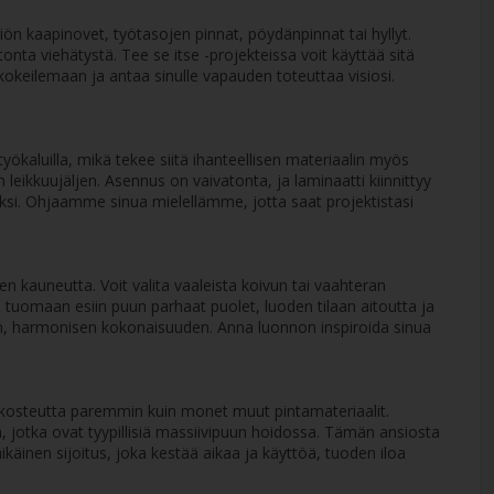
iön kaapinovet, työtasojen pinnat, pöydänpinnat tai hyllyt.
onta viehätystä. Tee se itse -projekteissa voit käyttää sitä
okeilemaan ja antaa sinulle vapauden toteuttaa visiosi.
ökaluilla, mikä tekee siitä ihanteellisen materiaalin myös
n leikkuujäljen. Asennus on vaivatonta, ja laminaatti kiinnittyy
eksi. Ohjaamme sinua mielellämme, jotta saat projektistasi
ien kauneutta. Voit valita vaaleista koivun tai vaahteran
tuomaan esiin puun parhaat puolet, luoden tilaan aitoutta ja
n, harmonisen kokonaisuuden. Anna luonnon inspiroida sinua
a kosteutta paremmin kuin monet muut pintamateriaalit.
ta, jotka ovat tyypillisiä massiivipuun hoidossa. Tämän ansiosta
äikäinen sijoitus, joka kestää aikaa ja käyttöä, tuoden iloa