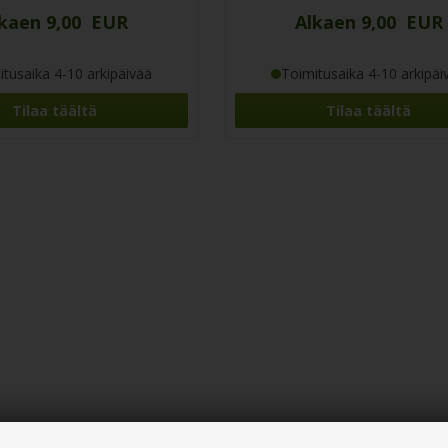
kaen 9,00 EUR
Alkaen 9,00 EUR
tusaika 4-10 arkipäivää
Toimitusaika 4-10 arkipäi
Tilaa täältä
Tilaa täältä