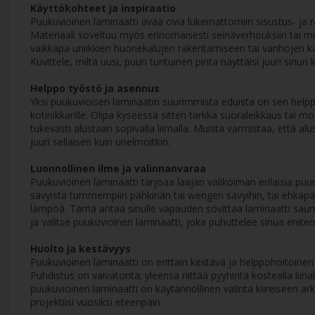
Käyttökohteet ja inspiraatio
Puukuvioinen laminaatti avaa ovia lukemattomiin sisustus- ja ra
Materiaali soveltuu myös erinomaisesti seinäverhouksiin tai muih
vaikkapa uniikkien huonekalujen rakentamiseen tai vanhojen ka
Kuvittele, miltä uusi, puun tuntuinen pinta näyttäisi juuri sinu
Helppo työstö ja asennus
Yksi puukuvioisen laminaatin suurimmista eduista on sen helppo
kotinikkarille. Olipa kyseessä sitten tarkka suoraleikkaus tai mo
tukevasti alustaan sopivalla liimalla. Muista varmistaa, että 
juuri sellaisen kuin unelmoitkin.
Luonnollinen ilme ja valinnanvaraa
Puukuvioinen laminaatti tarjoaa laajan valikoiman erilaisia puun
sävyistä tummempiin pähkinän tai wengen sävyihin, tai ehkäpä 
lämpöä. Tämä antaa sinulle vapauden sovittaa laminaatti sau
ja valitse puukuvioinen laminaatti, joka puhuttelee sinua eniten. 
Huolto ja kestävyys
Puukuvioinen laminaatti on erittäin kestävä ja helppohoitoine
Puhdistus on vaivatonta; yleensä riittää pyyhintä kostealla liin
puukuvioinen laminaatti on käytännöllinen valinta kiireiseen arke
projektiisi vuosiksi eteenpäin.