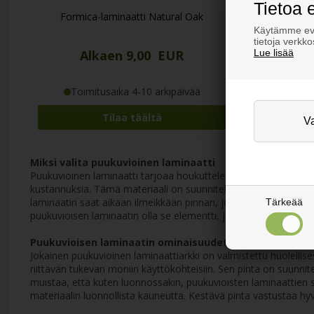
Tietoa 
Formica-laminaatti Natural Oak
Käytämme evä
tietoja verkk
Lue lisää
Alkaen 9,00 EUR
Toimitusaika 4-10 arkipäivää
Tilaa täältä
Miksi valita puukuvioinen laminaatti
Puukuvioinen laminaatti tarjoaa houkuttelevan ja käytännöllis
kustannuksia. Tämä materiaali on suunniteltu kestämään arjen k
laminaatin saat aikaan ilmeikkään pinnan, joka säilyttää viehä
Tärkeää
puukuvioisen laminaatin olla se elementti, joka herättää projekt
Puukuvioisen laminaatin ominaisuudet
Jokainen puukuvioinen laminaattiarkki on valmistettu huolelli
riittävän tukevan moniin käyttökohteisiin. Sen pinta on suunnit
muistaa, että kuten luonnossakin, puukuvioisten laminaattien s
materiaalin luonnollista kauneutta. Kestävä pinta vastustaa hyv