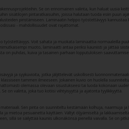
kennusprojekteihin. Se on erinomainen valinta, kun haluat uusia keitt
in sisätilojen pintaratkaisuihin, joissa halutaan tuoda esiin puun ajat
lusteiden piristämiseen. Laminaatin helppo työstettävyys kannustaa k
n kodissasi - mahdollisuudet ovat rajattomat.
 työstettävyys. Voit sahata ja muokata laminaattia normaaleilla puuty
nimutkaisempi muoto, laminaatti antaa periksi kauniisti ja jättää siisti
alusta on puhdas, kuiva ja tasainen parhaan lopputuloksen saavuttamis
sävyjä ja syykuvioita, jotka jäljittelevät uskollisesti luonnonmateriaal
klassiseen tammen ilmeeseen. Jokainen kuvio on huolella suunniteltu 
mattomasti olemassa olevaan sisustukseesi tai luoda kokonaan uude
Se on valinta, joka tuo kotiisi viihtyisyyttä ja ajatonta tyylikkyyttä.
n materiaali. Sen pinta on suunniteltu kestämään kolhuja, naarmuja j
alla ja mietoa pesuainetta käyttäen. Vältyt öljyämiseltä ja lakkaamisel
en, sillä se säilyttää kauniis ulkonäkönsä pienellä vaivalla. Se on pitk