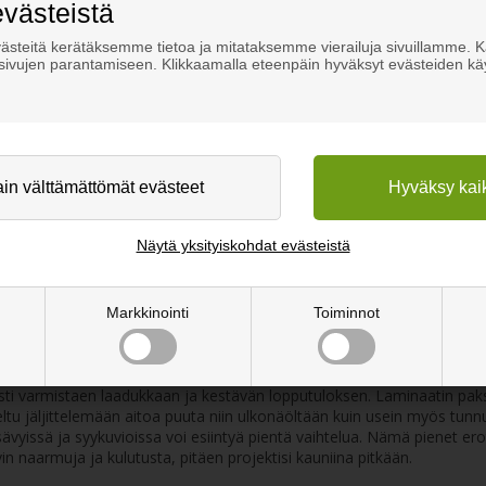
evästeistä
steitä kerätäksemme tietoa ja mitataksemme vierailuja sivuillamme.
osivujen parantamiseen. Klikkaamalla eteenpäin hyväksyt evästeiden kä
Näytä yksityiskohdat evästeistä
en ratkaisun monenlaisiin projekteihin. Se antaa puun lämpimän ja luo
ulutusta, tehden siitä erinomaisen valinnan kohteisiin, joissa kaivat
ttävyytensä vuodesta toiseen. Se on inspiroiva valinta, joka kutsuu s
Markkinointi
Toiminnot
isi eloon ja tuo luonnonkauniin tunnelman kotiisi tai työtilaasi.
sesti varmistaen laadukkaan ja kestävän lopputuloksen. Laminaatin pa
eltu jäljittelemään aitoa puuta niin ulkonäöltään kuin usein myös tunn
ävyissä ja syykuvioissa voi esiintyä pientä vaihtelua. Nämä pienet ero
in naarmuja ja kulutusta, pitäen projektisi kauniina pitkään.