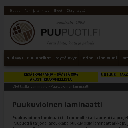
Etusivu
Rahti ja toimitus
Ehdot
Ota yhteyttä
Puulevyt
Puulaatikot
Pöytälevyt
Corian
Linoleumi
Lam
KESÄTKAMPANJA
– SÄÄSTÄ 80%
UUTUUS
– SÄÄS
AKUSTIIKKAPANEELISTA
Olet täällä:
Laminaatti
»
Puukuvioinen laminaatti
Puukuvioinen laminaatti
Puukuvioinen laminaatti - Luonnollista kauneutta projek
Puupuoti.fi tarjoaa laadukkaita puukuvioisia laminaattiarkkeja