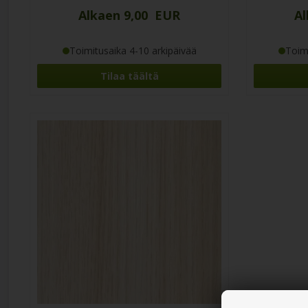
Alkaen 9,00 EUR
Al
Toimitusaika 4-10 arkipäivää
Toimi
Tilaa täältä