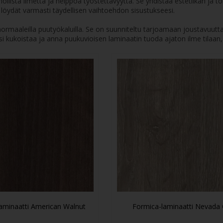
nnollista ilmettä ja helppoa työstettävyyttä. Se yhdistää estetiikan ja
ta löydät varmasti täydellisen vaihtoehdon sisustukseesi.
ormaaleilla puutyökaluilla. Se on suunniteltu tarjoamaan joustavuutta 
si kukoistaa ja anna puukuvioisen laminaatin tuoda ajaton ilme tilaan,
aminaatti American Walnut
Formica-laminaatti Nevada