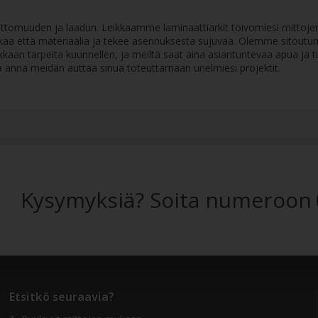
vattomuuden ja laadun. Leikkaamme laminaattiarkit toivomiesi mittojen 
aikaa että materiaalia ja tekee asennuksesta sujuvaa. Olemme sitoutun
kkaan tarpeita kuunnellen, ja meiltä saat aina asiantuntevaa apua ja t
 anna meidän auttaa sinua toteuttamaan unelmiesi projektit.
Kysymyksiä? Soita numeroon
Etsitkö seuraavia?