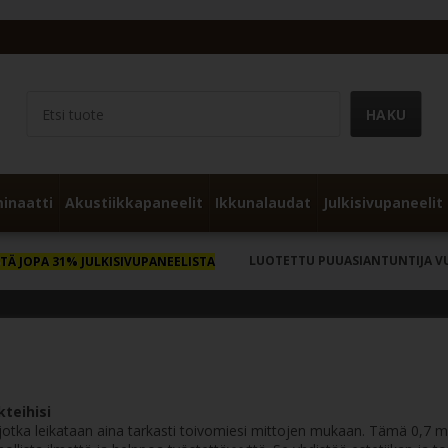
inaatti
Akustiikkapaneelit
Ikkunalaudat
Julkisivupaneelit
LUOTETTU PUUASIANTUNTIJA V
TÄ JOPA 31% JULKISIVUPANEELISTA
teihisi
, jotka leikataan aina tarkasti toivomiesi mittojen mukaan. Tämä 0,7 m