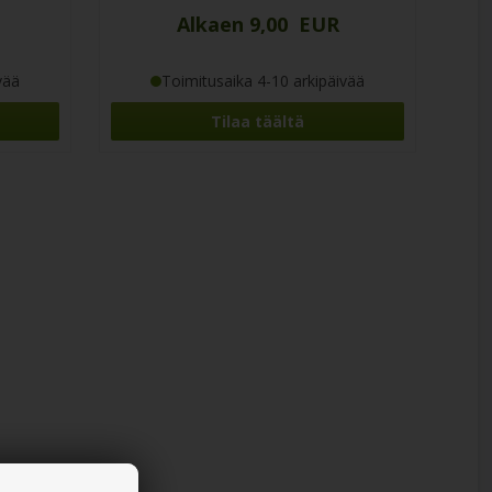
Alkaen 9,00 EUR
vää
Toimitusaika 4-10 arkipäivää
Tilaa täältä