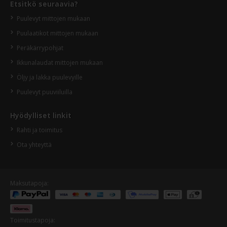
Etsitkö seuraavia?
Puulevyt mittojen mukaan
Puulaatikot mittojen mukaan
Peräkärrypohjat
Ikkunalaudat mittojen mukaan
Öljy ja lakka puulevyille
Puulevyt puuviiluilla
Hyödylliset linkit
Rahti ja toimitus
Ota yhteyttä
Maksutapoja:
Toimitustapoja: