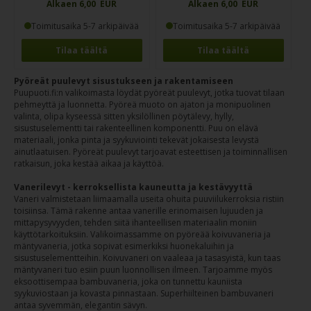
Alkaen 6,00 EUR
Alkaen 6,00 EUR
Toimitusaika 5-7 arkipäivää
Toimitusaika 5-7 arkipäivää
Tilaa täältä
Tilaa täältä
Pyöreät puulevyt sisustukseen ja rakentamiseen
Puupuoti.fi:n valikoimasta löydät pyöreät puulevyt, jotka tuovat tilaan
pehmeyttä ja luonnetta. Pyöreä muoto on ajaton ja monipuolinen
valinta, olipa kyseessä sitten yksilöllinen pöytälevy, hylly,
sisustuselementti tai rakenteellinen komponentti. Puu on elävä
materiaali, jonka pinta ja syykuviointi tekevät jokaisesta levystä
ainutlaatuisen. Pyöreät puulevyt tarjoavat esteettisen ja toiminnallisen
ratkaisun, joka kestää aikaa ja käyttöä.
Vanerilevyt - kerroksellista kauneutta ja kestävyyttä
Vaneri valmistetaan liimaamalla useita ohuita puuviilukerroksia ristiin
toisiinsa. Tämä rakenne antaa vanerille erinomaisen lujuuden ja
mittapysyvyyden, tehden siitä ihanteellisen materiaalin moniin
käyttötarkoituksiin. Valikoimassamme on pyöreää koivuvaneria ja
mäntyvaneria, jotka sopivat esimerkiksi huonekaluihin ja
sisustuselementteihin. Koivuvaneri on vaaleaa ja tasasyistä, kun taas
mäntyvaneri tuo esiin puun luonnollisen ilmeen. Tarjoamme myös
eksoottisempaa bambuvaneria, joka on tunnettu kauniista
syykuviostaan ja kovasta pinnastaan. Superhiilteinen bambuvaneri
antaa syvemmän, elegantin sävyn.