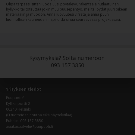
Olipa tarpeesi sitten luoda uusi pöytälevy, rakentaa ainutlaatuinen
hyllykkö tai toteuttaa jokin muu puusepäntyö, meiltä löydät juuri oikean
materiaalin ja muodon. Anna luovuutesi virrata ja anna puun
luonnollisen kauneuden inspiroida sinua seuraavassa projektissasi.
Kysymyksiä? Soita numeroon
093 157 3850
Yrityksen tiedot
Puupuoti.fi
Kyllikinportti 2
00240 Helsinki
(Ei tuotteiden noutoa eikä näyttelytilaa)
Puhelin:
093 157 3850
asiakaspalvelu@puupuoti.fi