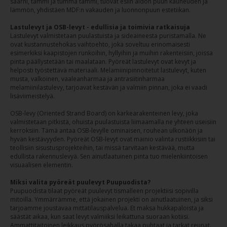
saarni, tammi ja tumma tammi, tuovat esiin aidon puun kauneuden ja
lämmön, yhdistäen MDF:n vakauden ja luonnonpuun estetiikan.
Lastulevyt ja OSB-levyt - edullisia ja toimivia ratkaisuja
Lastulevyt valmistetaan puulastuista ja sideaineesta puristamalla. Ne
ovat kustannustehokas vaihtoehto, joka soveltuu erinomaisesti
esimerkiksi kaapistojen runkoihin, hyllyihin ja muihin rakenteisiin, joissa
pinta päällystetään tai maalataan. Pyöreät lastulevyt ovat kevyt ja
helposti työstettävä materiaali. Melamiinipinnoitetut lastulevyt, kuten
musta, valkoinen, vaaleanharmaa ja antrasiitinharmaa
melamiinilastulevy, tarjoavat kestävän ja valmiin pinnan, joka ei vaadi
lisäviimeistelyä.
OSB-levy (Oriented Strand Board) on karkearakenteinen levy, joka
valmistetaan pitkistä, ohuista puulastuista liimaamalla ne yhteen useisiin
kerroksiin. Tämä antaa OSB-levylle ominaisen, rouhean ulkonäön ja
hyvän kestävyyden. Pyöreät OSB-levyt ovat mainio valinta rustiikkisiin tai
teollisiin sisustusprojekteihin, tai missä tarvitaan kestävää, mutta
edullista rakennuslevyä. Sen ainutlaatuinen pinta tuo mielenkiintoisen
visuaalisen elementin.
Miksi valita pyöreät puulevyt Puupuodista?
Puupuodista tilaat pyöreät puulevyt tismalleen projektiisi sopivilla
mitoilla. Ymmärrämme, että jokainen projekti on ainutlaatuinen, ja siksi
tarjoamme joustavaa mittatilauspalvelua. Et maksa hukkapaloista ja
säästät aikaa, kun saat levyt valmiiksi leikattuna suoraan kotiisi.
Ammattitaitoinen leikkaus pyörösahalla takaa puhtaat ja tarkat reunat.