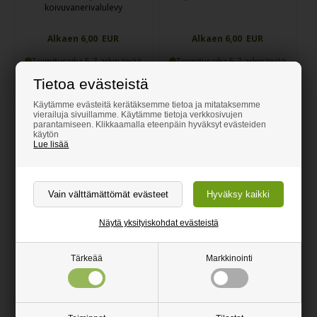
koivuvanerivalulevy
Alkaen 6,00 EUR
Alkaen 6,00 EUR
Toimitusaika 5-7 arkipäivää
Toimitusaika 5-7 arkipäivää
Tietoa evästeistä
Tilaa täältä
Tilaa täältä
Käytämme evästeitä kerätäksemme tietoa ja mitataksemme
vierailuja sivuillamme. Käytämme tietoja verkkosivujen
parantamiseen. Klikkaamalla eteenpäin hyväksyt evästeiden
Määräalennukset
Määräalennukset
käytön
Lue lisää
Näytä yksityiskohdat evästeistä
Tärkeää
Markkinointi
Taipuisa Koivuvaneri
Taipuisa MDF
Alkaen 9,00 EUR
Alkaen 7,00 EUR