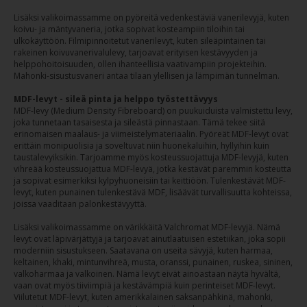
Lisäksi valikoimassamme on pyöreitä vedenkestäviä vanerilevyjä, kuten
koivu- ja mäntyvaneria, jotka sopivat kosteampiin tiloihin tai
ulkokäyttöön. Filmipinnoitetut vanerilevyt, kuten sileäpintainen tai
rakeinen koivuvanerivalulevy, tarjoavat erityisen kestävyyden ja
helppohoitoisuuden, ollen ihanteellisia vaativampiin projekteihin.
Mahonki-sisustusvaneri antaa tilaan ylellisen ja lämpimän tunnelman.
MDF-levyt - sileä pinta ja helppo työstettävyys
MDF-levy (Medium Density Fibreboard) on puukuiduista valmistettu levy,
joka tunnetaan tasaisesta ja sileästä pinnastaan. Tämä tekee siitä
erinomaisen maalaus- ja viimeistelymateriaalin. Pyöreät MDF-levyt ovat
erittäin monipuolisia ja soveltuvat niin huonekaluihin, hyllyihin kuin
taustalevyiksikin. Tarjoamme myös kosteussuojattuja MDF-levyjä, kuten
vihreää kosteussuojattua MDF-levyä, jotka kestävät paremmin kosteutta
ja sopivat esimerkiksi kylpyhuoneisiin tai keittiöön. Tulenkestävät MDF-
levyt, kuten punainen tulenkestävä MDF, lisäävät turvallisuutta kohteissa,
joissa vaaditaan palonkestävyyttä.
Lisäksi valikoimassamme on värikkäitä Valchromat MDF-levyjä. Nämä
levyt ovat läpivärjättyjä ja tarjoavat ainutlaatuisen estetiikan, joka sopii
moderniin sisustukseen. Saatavana on useita sävyjä, kuten harmaa,
keltainen, khaki, mintunvihreä, musta, oranssi, punainen, ruskea, sininen,
valkoharmaa ja valkoinen. Nämä levyt eivät ainoastaan näytä hyvältä,
vaan ovat myös tiiviimpiä ja kestävämpiä kuin perinteiset MDF-levyt.
Viilutetut MDF-levyt, kuten amerikkalainen saksanpähkinä, mahonki,