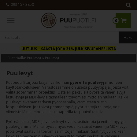
093 157 3850
0
UUTUUS
– SÄÄSTÄ JOPA 31% JULKISIVUPANEELISTA
Olet täällä:
Puulevyt
»
Puulevyt
Puulevyt
Puupuoti.fi tarjoaa laajan valikoiman
pyöreitä puulevyjä
moneen
käyttötarkoitukseen. Varastossamme on useita puutyyppejä, joista voit
valita sopivimman projektiisi. Osta eri paksuisia pyöreitä vanerilevyjä,
lastulevyjä ja MDF-levyjä täsmälleen toivomiesi mittojen mukaan. Kaikki
puulevyt leikataan tarkasti pyörösahalla, varmistaen siistin
lopputuloksen. Jos toivot pehmeämpiä, pyöristettyjä reunoja, voit
viimeistellä ne helposti hiekkapaperilla tai puutyökaluilla.
Pyöreät lastu-, MDF- ja vanerilevyt ovat suosituimpia ja eniten myytyjä
puulevyjämme. Meiltä löydät myös vedenkestävät vaneri- ja MDF-levyt,
jotka ovat saatavilla toivomiesi mittojen mukaan. Saat nyt juuri oikean
kokoisen pyöreän puulevyn kätevästi toimitettuna kotiisi, valmiina