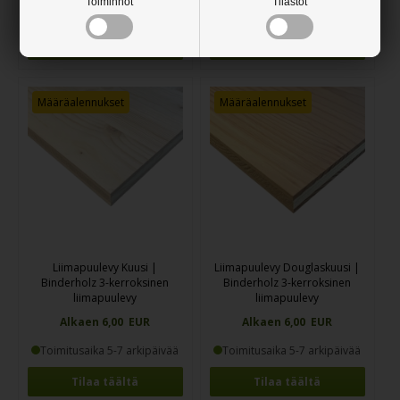
Toiminnot
Tilastot
Toimitusaika 5-7 arkipäivää
Toimitusaika 5-7 arkipäivää
Tilaa täältä
Tilaa täältä
Määräalennukset
Määräalennukset
Liimapuulevy Kuusi |
Liimapuulevy Douglaskuusi |
Binderholz 3-kerroksinen
Binderholz 3-kerroksinen
liimapuulevy
liimapuulevy
Alkaen 6,00 EUR
Alkaen 6,00 EUR
Toimitusaika 5-7 arkipäivää
Toimitusaika 5-7 arkipäivää
Tilaa täältä
Tilaa täältä