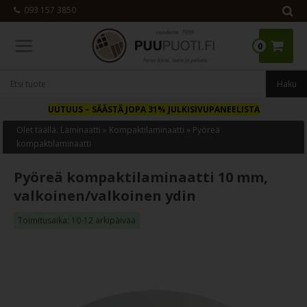
093 157 3850
0
UUTUUS
– SÄÄSTÄ JOPA 31% JULKISIVUPANEELISTA
Olet täällä:
Laminaatti
»
Kompaktilaminaatti
»
Pyöreä
kompaktilaminaatti
Pyöreä kompaktilaminaatti 10 mm,
valkoinen/valkoinen ydin
Toimitusaika: 10-12 arkipäivää