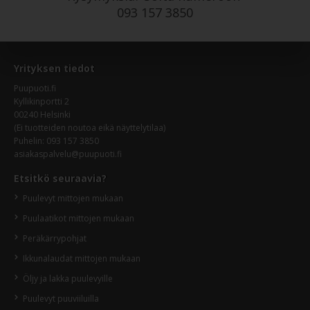
093 157 3850
Yrityksen tiedot
Puupuoti.fi
Kyllikinportti 2
00240 Helsinki
(Ei tuotteiden noutoa eikä näyttelytilaa)
Puhelin:
093 157 3850
asiakaspalvelu@puupuoti.fi
Etsitkö seuraavia?
Puulevyt mittojen mukaan
Puulaatikot mittojen mukaan
Peräkärrypohjat
Ikkunalaudat mittojen mukaan
Öljy ja lakka puulevyille
Puulevyt puuviiluilla