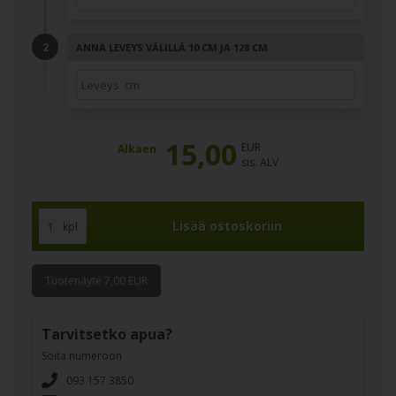
ANNA LEVEYS VÄLILLÄ 10 CM JA 128 CM
15,00
EUR
Alkaen
sis. ALV
kpl
Tuotenäyte 7,00 EUR
Tarvitsetko apua?
Soita numeroon
093 157 3850