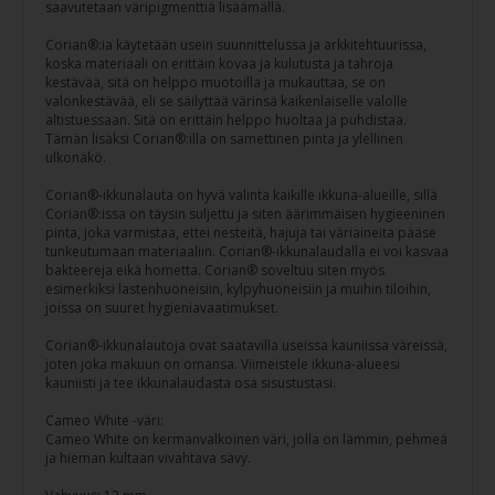
saavutetaan väripigmenttiä lisäämällä.
Corian®:ia käytetään usein suunnittelussa ja arkkitehtuurissa,
koska materiaali on erittäin kovaa ja kulutusta ja tahroja
kestävää, sitä on helppo muotoilla ja mukauttaa, se on
valonkestävää, eli se säilyttää värinsä kaikenlaiselle valolle
altistuessaan. Sitä on erittäin helppo huoltaa ja puhdistaa.
Tämän lisäksi Corian®:illa on samettinen pinta ja ylellinen
ulkonäkö.
Corian®-ikkunalauta on hyvä valinta kaikille ikkuna-alueille, sillä
Corian®:issa on täysin suljettu ja siten äärimmäisen hygieeninen
pinta, joka varmistaa, ettei nesteitä, hajuja tai väriaineita pääse
tunkeutumaan materiaaliin. Corian®-ikkunalaudalla ei voi kasvaa
bakteereja eikä hometta. Corian® soveltuu siten myös
esimerkiksi lastenhuoneisiin, kylpyhuoneisiin ja muihin tiloihin,
joissa on suuret hygieniavaatimukset.
Corian®-ikkunalautoja ovat saatavilla useissa kauniissa väreissä,
joten joka makuun on omansa. Viimeistele ikkuna-alueesi
kauniisti ja tee ikkunalaudasta osa sisustustasi.
Cameo White -väri:
Cameo White on kermanvalkoinen väri, jolla on lämmin, pehmeä
ja hieman kultaan vivahtava sävy.