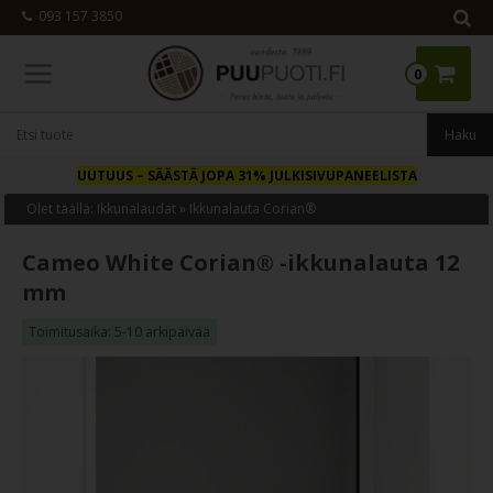
093 157 3850
0
UUTUUS
– SÄÄSTÄ JOPA 31% JULKISIVUPANEELISTA
Olet täällä:
Ikkunalaudat
»
Ikkunalauta Corian®
Cameo White Corian® -ikkunalauta 12
mm
Toimitusaika: 5-10 arkipäivää