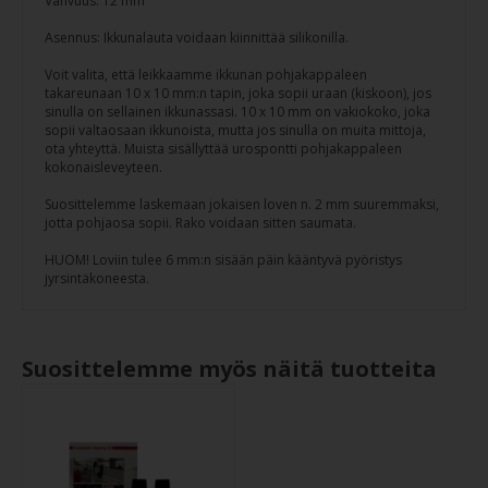
Vahvuus: 12 mm
Asennus: Ikkunalauta voidaan kiinnittää silikonilla.
Voit valita, että leikkaamme ikkunan pohjakappaleen
takareunaan 10 x 10 mm:n tapin, joka sopii uraan (kiskoon), jos
sinulla on sellainen ikkunassasi. 10 x 10 mm on vakiokoko, joka
sopii valtaosaan ikkunoista, mutta jos sinulla on muita mittoja,
ota yhteyttä. Muista sisällyttää urospontti pohjakappaleen
kokonaisleveyteen.
Suosittelemme laskemaan jokaisen loven n. 2 mm suuremmaksi,
jotta pohjaosa sopii. Rako voidaan sitten saumata.
HUOM! Loviin tulee 6 mm:n sisään päin kääntyvä pyöristys
jyrsintäkoneesta.
Suosittelemme myös näitä tuotteita