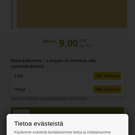
9,00
EUR
Alkaen
sis. ALV
Määräalennus – Levyjen ei tarvitse olla
samankokoisia
5 kpl
10% alennus
10 kpl
20% alennus
Alennus lisätään automaattisesti ostoskoriin
kpl
Tietoa evästeistä
Käytämme evästeitä kerätäksemme tietoa ja mitataksemme
Tuotenäyte 6,94 EUR