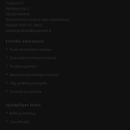
Puupuoti.fi
Kyllikinportti 2
00240 Helsinki
(Ei tuotteiden noutoa eikä näyttelytilaa)
Puhelin:
093 157 3850
asiakaspalvelu@puupuoti.fi
Etsitkö seuraavia?
Puulevyt mittojen mukaan
Puulaatikot mittojen mukaan
Peräkärrypohjat
Ikkunalaudat mittojen mukaan
Öljy ja lakka puulevyille
Puulevyt puuviiluilla
Hyödylliset linkit
Rahti ja toimitus
Ota yhteyttä