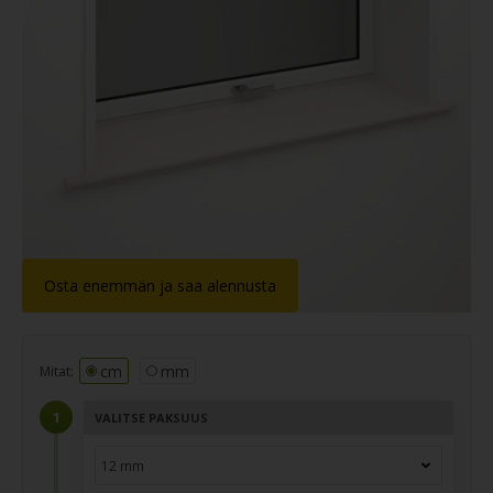
Dupont
®
Corian
Osta enemmän ja saa alennusta
cm
mm
Mitat:
VALITSE PAKSUUS