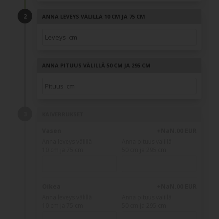
ANNA LEVEYS VÄLILLÄ 10 CM JA 75 CM
ANNA PITUUS VÄLILLÄ 50 CM JA 295 CM
KAIVERRUKSET
Vasen
+NaN.00 EUR
Anna leveys välillä
Anna pituus välillä
10 cm ja 75 cm
50 cm ja 295 cm
Oikea
+NaN.00 EUR
Anna leveys välillä
Anna pituus välillä
10 cm ja 75 cm
50 cm ja 295 cm