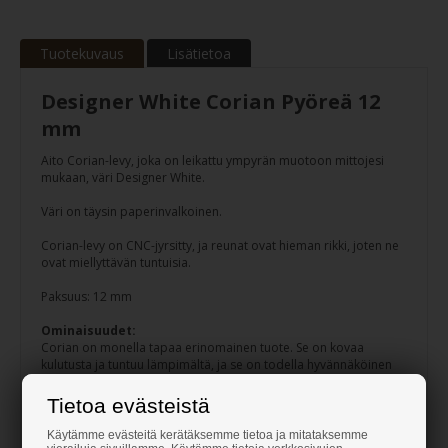
Tuotekuvaus
Lisätietoa
Designer White Corian Pyöreä 12
mm
Aito Corian-levy, joka on leikattu ympyrän muotoon mittojesi
mukaan, väri Designer White.
Väri on täysin paperinvalkoinen.
Corian-levy on CNC-jyrsitty, ja reunat ovat hieman rikki, joten ne
ovat miellyttävän tuntuisia.
Paksuus: 12 mm
Ominaisuudet:
Corian on monella tapaa erinomainen tuote. Se on kovaa
kulutusta ja tuntuu lämpimältä, ja se on todella hyvännäköinen
tuote. Lisäksi Corian-työtasot voidaan liimata toisiinsa erityisellä
liimalla, joten sauma on käytännössä näkymätön. Tämä vaatii
Tietoa evästeistä
kuitenkin jonkin verran ammattitaitoa.
Käytämme evästeitä kerätäksemme tietoa ja mitataksemme