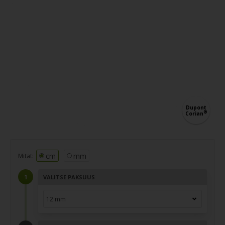
Dupont
®
Corian
cm
mm
Mitat:
VALITSE PAKSUUS