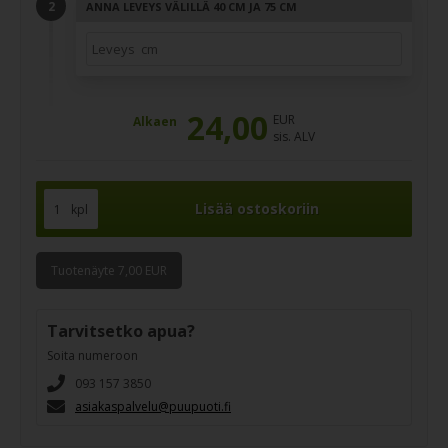
ANNA LEVEYS VÄLILLÄ 40 CM JA 75 CM
24,00
EUR
Alkaen
sis. ALV
kpl
Tuotenäyte 7,00 EUR
Tarvitsetko apua?
Soita numeroon
093 157 3850
asiakaspalvelu@puupuoti.fi