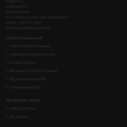
Puupuoti.fi
Kyllikinportti 2
00240 Helsinki
(Ei tuotteiden noutoa eikä näyttelytilaa)
Puhelin:
093 157 3850
asiakaspalvelu@puupuoti.fi
Etsitkö seuraavia?
Puulevyt mittojen mukaan
Puulaatikot mittojen mukaan
Peräkärrypohjat
Ikkunalaudat mittojen mukaan
Öljy ja lakka puulevyille
Puulevyt puuviiluilla
Hyödylliset linkit
Rahti ja toimitus
Ota yhteyttä