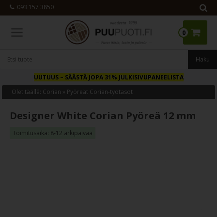
093 157 3850
0
UUTUUS
– SÄÄSTÄ JOPA 31% JULKISIVUPANEELISTA
Olet täällä:
Corian
»
Pyöreät Corian-työtasot
Designer White Corian Pyöreä 12 mm
Toimitusaika: 8-12 arkipäivää