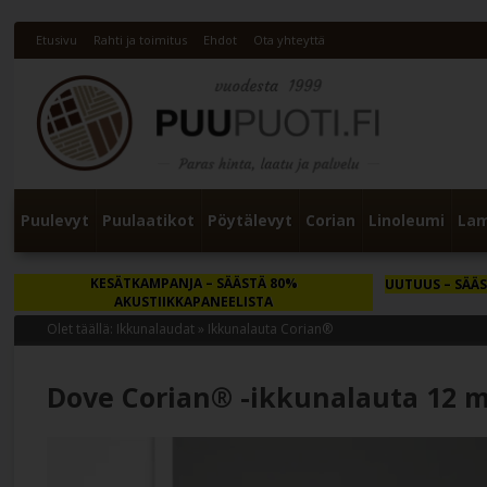
Etusivu
Rahti ja toimitus
Ehdot
Ota yhteyttä
Puulevyt
Puulaatikot
Pöytälevyt
Corian
Linoleumi
Lam
KESÄTKAMPANJA
– SÄÄSTÄ 80%
UUTUUS
– SÄÄS
AKUSTIIKKAPANEELISTA
Olet täällä:
Ikkunalaudat
»
Ikkunalauta Corian®
Dove Corian® -ikkunalauta 12 