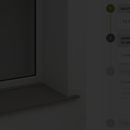
VALI
ANNA 
75 C
KAIV
Vas
Anna 
välillä
10 cm
TAKA