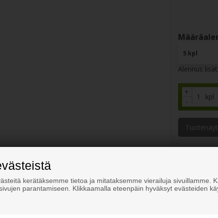
Määräalen
5 kpl
Alennus lisä
+
kpl
-
Tuotenäyt
evästeistä
steitä kerätäksemme tietoa ja mitataksemme vierailuja sivuillamme.
osivujen parantamiseen. Klikkaamalla eteenpäin hyväksyt evästeiden kä
Dupont
®
Corian