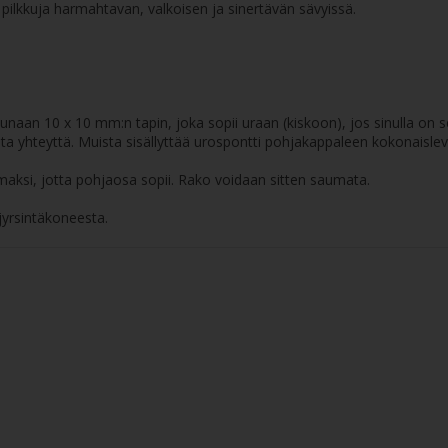
pilkkuja harmahtavan, valkoisen ja sinertävän sävyissä.
naan 10 x 10 mm:n tapin, joka sopii uraan (kiskoon), jos sinulla on s
ota yhteyttä. Muista sisällyttää urospontti pohjakappaleen kokonaisle
ksi, jotta pohjaosa sopii. Rako voidaan sitten saumata.
jyrsintäkoneesta.