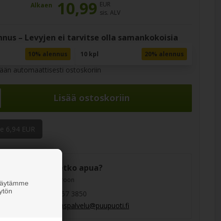
10,99
EUR
Alkaen
sis. ALV
nus – Levyjen ei tarvitse olla samankokoisia
10% alennus
10 kpl
20% alennus
tään automaattisesti ostoskoriin
e 6,94 EUR
Tarvitsetko apua?
Soita numeroon
 Käytämme
ytön
093 157 3850
asiakaspalvelu@puupuoti.fi