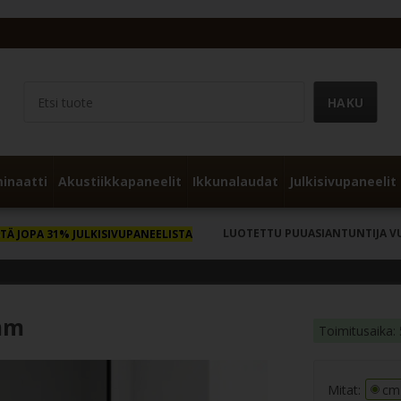
inaatti
Akustiikkapaneelit
Ikkunalaudat
Julkisivupaneelit
LUOTETTU PUUASIANTUNTIJA V
TÄ JOPA 31% JULKISIVUPANEELISTA
mm
Toimitusaika: 
Mitat:
cm