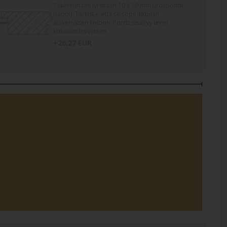
Takareunaan jyrsitään 10 x 10 mm urospontti
(tappi). Tarkista, että se sopii ikkunan
alakehyksen koloon. Pontti sisältyy levyn
kokonaisleveyteen.
+26,27 EUR