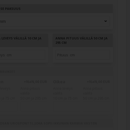
TSE PAKSUUS
LEVEYS VÄLILLÄ 10 CM JA
ANNA PITUUS VÄLILLÄ 50 CM JA
M
295 CM
ERRUKSET
en
Oikea
+NaN,00 EUR
+NaN,00 EUR
leveys
Anna pituus
Anna leveys
Anna pituus
välillä
välillä
välillä
 ja 75 cm
50 cm ja 295 cm
10 cm ja 75 cm
50 cm ja 295 cm
OSAN UROSPONTTI, JOKA SOPII IKKUNAN KARMIA VASTEN