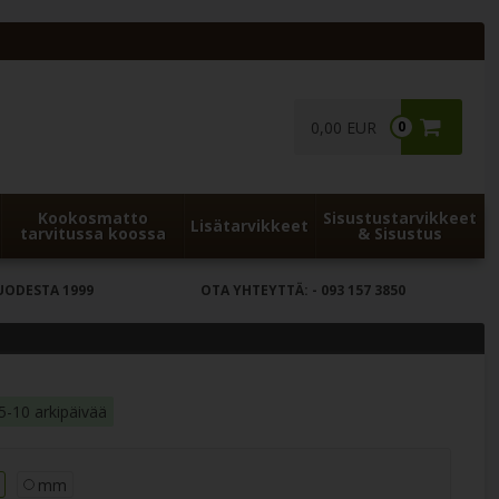
0,00 EUR
0
Kookosmatto
Sisustustarvikkeet
Lisätarvikkeet
tarvitussa koossa
& Sisustus
UODESTA 1999
OTA YHTEYTTÄ:
- 093 157 3850
5-10 arkipäivää
mm