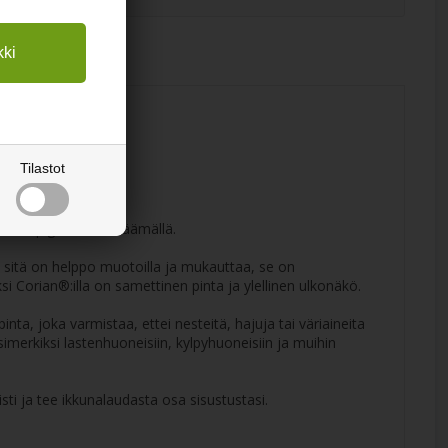
Tilastot
n väripigmenttiä lisäämällä.
ä, sitä on helppo muotoilla ja mukauttaa, se on
ksi Corian®:illa on samettinen pinta ja ylellinen ulkonäkö.
inta, joka varmistaa, ettei nesteitä, hajuja tai väriaineita
merkiksi lastenhuoneisiin, kylpyhuoneisiin ja muihin
ti ja tee ikkunalaudasta osa sisustustasi.