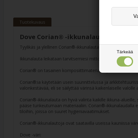
Tuotekuvaus
Dove Corian® -ikkunalauta 12 mm
Tyylikäs ja ylellinen Corian®-ikkunalauta, väri Dove.
Tärkeää
Ikkunalauta leikataan tarvitsemiesi mittojen mukaan, tarvitt
Corian® on tasainen komposiittimateriaali, joka koostuu 1/3 
Corian®:ia käytetään usein suunnittelussa ja arkkitehtuuris
valonkestävää, eli se säilyttää värinsä kaikenlaiselle valolle
Corian®-ikkunalauta on hyvä valinta kaikille ikkuna-alueille, 
pääse tunkeutumaan materiaaliin. Corian®-ikkunalaudalla ei
tiloihin, joissa on suuret hygieniavaatimukset.
Corian®-ikkunalautoja ovat saatavilla useissa kauniissa vär
Dove -väri: