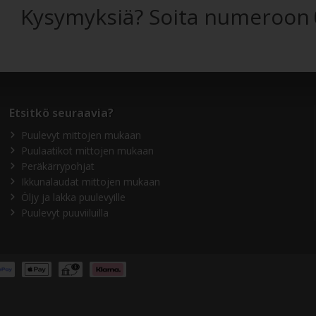
Kysymyksiä? Soita numeroon
Etsitkö seuraavia?
Puulevyt mittojen mukaan
Puulaatikot mittojen mukaan
Peräkärrypohjat
Ikkunalaudat mittojen mukaan
Öljy ja lakka puulevyille
Puulevyt puuviiluilla