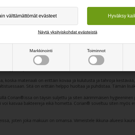
Näytä yksityiskohdat evästeistä
Markkinointi
Toiminnot
aessa kumpikin pää eri lailla, jotta lauta sopii asennuspaikkaansa.
akryylistä ja 2/3 luonnollisista mineraaleista. Haluttu väri saavutetaa
sa, koska materiaali on erittäin kovaa ja kulutusta ja tahroja kestävä
 altistuessaan. Sitä on erittäin helppo huoltaa ja puhdistaa. Tämän lisä
sillä Corian®:issa on täysin suljettu ja siten äärimmäisen hygieeninen p
 voi kasvaa bakteereja eikä hometta. Corian® soveltuu siten myös esi
eissä, joten joka makuun on omansa. Viimeistele ikkuna-alueesi kauniis