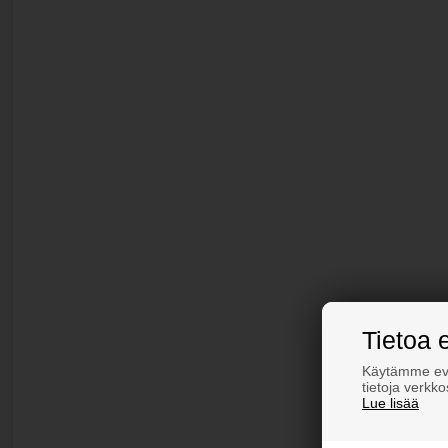
Tietoa 
Käytämme evä
tietoja verkk
Lue lisää