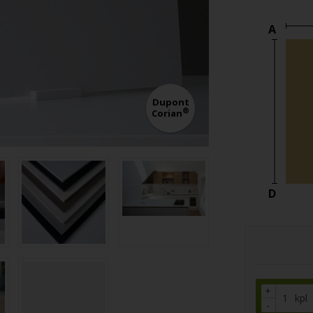
A
Dupont
®
Corian
D
+
kpl
-