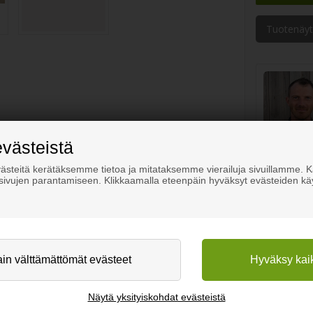
Tuotenäyt
evästeistä
steitä kerätäksemme tietoa ja mitataksemme vierailuja sivuillamme.
osivujen parantamiseen. Klikkaamalla eteenpäin hyväksyt evästeiden kä
äri Glacier White.
n jäänvalkoinen, joka sopii useimpiin kohteisiin.
Näytä yksityiskohdat evästeistä