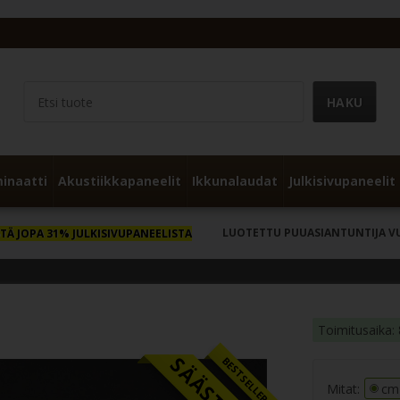
inaatti
Akustiikkapaneelit
Ikkunalaudat
Julkisivupaneelit
LUOTETTU PUUASIANTUNTIJA V
TÄ JOPA 31% JULKISIVUPANEELISTA
Toimitusaika: 
BESTSELLER
Mitat:
cm