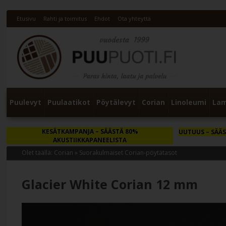
Etusivu
Rahti ja toimitus
Ehdot
Ota yhteyttä
Puulevyt
Puulaatikot
Pöytälevyt
Corian
Linoleumi
Lam
KESÄTKAMPANJA
– SÄÄSTÄ 80%
UUTUUS
– SÄÄS
AKUSTIIKKAPANEELISTA
Olet täällä:
Corian
»
Suorakulmaiset Corian-pöytätasot
Glacier White Corian 12 mm