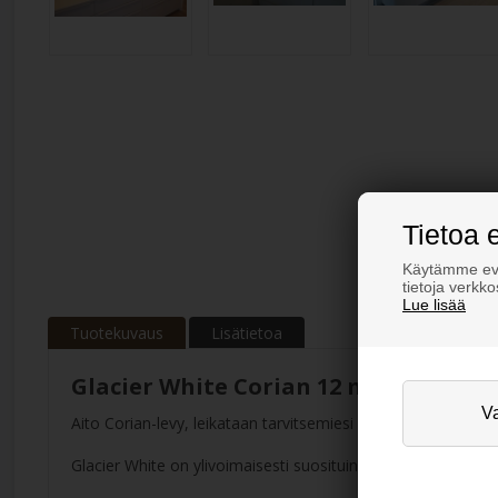
Tietoa 
Käytämme evä
tietoja verkk
Lue lisää
Tuotekuvaus
Lisätietoa
Glacier White Corian 12 mm
Aito Corian-levy, leikataan tarvitsemiesi mittojen mukaan, v
Glacier White on ylivoimaisesti suosituin Corian-väri. Sävy o