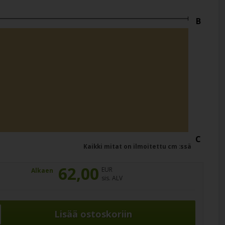
B
C
Kaikki mitat on ilmoitettu cm :ssä
62,00
EUR
Alkaen
sis. ALV