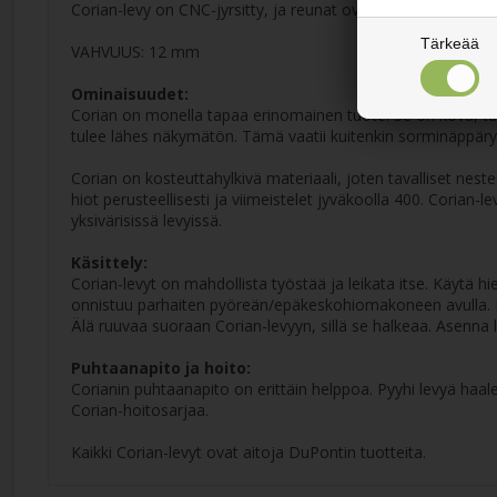
Corian-levy on CNC-jyrsitty, ja reunat ovat hieman pyöristet
Tärkeää
VAHVUUS: 12 mm
Ominaisuudet:
Corian on monella tapaa erinomainen tuote. Se on kova, tunt
tulee lähes näkymätön. Tämä vaatii kuitenkin sorminäppäry
Corian on kosteuttahylkivä materiaali, joten tavalliset nestee
hiot perusteellisesti ja viimeistelet jyväkoolla 400. Coria
yksivärisissä levyissä.
Käsittely:
Corian-levyt on mahdollista työstää ja leikata itse. Käytä 
onnistuu parhaiten pyöreän/epäkeskohiomakoneen avulla. Mu
Älä ruuvaa suoraan Corian-levyyn, sillä se halkeaa. Asenna le
Puhtaanapito ja hoito:
Corianin puhtaanapito on erittäin helppoa. Pyyhi levyä haale
Corian-hoitosarjaa.
Kaikki Corian-levyt ovat aitoja DuPontin tuotteita.