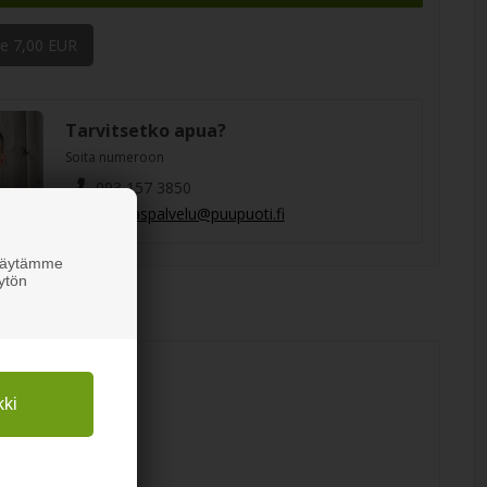
e 7,00 EUR
Tarvitsetko apua?
Soita numeroon
093 157 3850
asiakaspalvelu@puupuoti.fi
 Käytämme
ytön