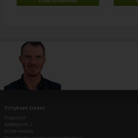
Yrityksen tiedot
Puupuoti.fi
Kyllikinportti 2
00240 Helsinki
(Ei tuotteiden noutoa eikä näyttelytilaa)