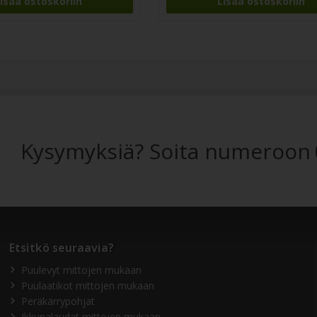
Kysymyksiä? Soita numeroon
Etsitkö seuraavia?
Puulevyt mittojen mukaan
Puulaatikot mittojen mukaan
Peräkärrypohjat
Ikkunalaudat mittojen mukaan