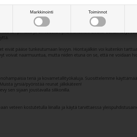
yt, joten ne ovat miellyttäviä koskettaa.
Markkinointi
Toiminnot
uu lämpimältä ja on todella hyvännäköinen. Lisäksi Corian-levyt voidaa
yttä.
t eivät pääse tunkeutumaan levyyn. Hiontajälkiin voi kuitenkin tarttua li
n-levyt voivat naarmuuntua, mutta niiden etuna on se, että ne voidaan
hienohampaisia teriä ja kovametallityökaluja. Suosittelemme käyttämään
ista jyrsiä/pyöristää reunat jälkikäteen!
vy sen sijaan joustavalla silikonilla.
aan veteen kostutetulla liinalla ja käytä tarvittaessa yleispuhdistusa