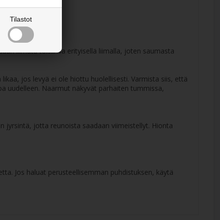
Tilastot
n liimata toisiinsa erityisellä liimalla, joten saumasta
kaa, jos levyä ei ole hiottu huolellisesti. Varmista siis, että
 hioa uudelleen. Naarmut näkyvät parhaiten tummissa,
 jyrsintä, jotta reunoista saadaan viimeistellyt. Hionta
inetta. Jos haluat perusteellisemman puhdistuksen, käytä