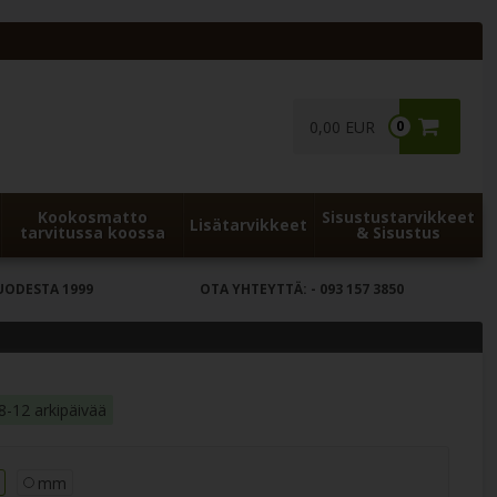
0,00 EUR
0
Kookosmatto
Sisustustarvikkeet
Lisätarvikkeet
tarvitussa koossa
& Sisustus
UODESTA 1999
OTA YHTEYTTÄ:
- 093 157 3850
8-12 arkipäivää
mm