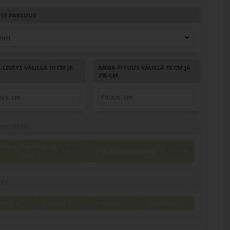
TSE PAKSUUS
LEVEYS VÄLILLÄ 10 CM JA
ANNA PITUUS VÄLILLÄ 15 CM JA
M
295 CM
ERRUKSET
isää suorakulmainen
Lisää pyöreä reikä
reikä
MAT
ulma A
Kulma B
Kulma C
Kulma D