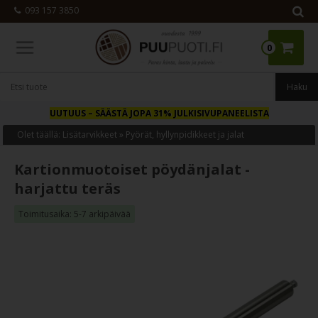
093 157 3850
0
UUTUUS
– SÄÄSTÄ JOPA 31% JULKISIVUPANEELISTA
Olet täällä:
Lisätarvikkeet
»
Pyörät, hyllynpidikkeet ja jalat
Kartionmuotoiset pöydänjalat -
harjattu teräs
Toimitusaika: 5-7 arkipäivää