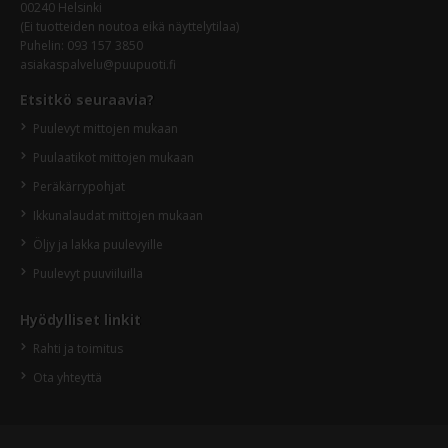
00240 Helsinki
(Ei tuotteiden noutoa eikä näyttelytilaa)
Puhelin:
093 157 3850
asiakaspalvelu@puupuoti.fi
Etsitkö seuraavia?
Puulevyt mittojen mukaan
Puulaatikot mittojen mukaan
Peräkärrypohjat
Ikkunalaudat mittojen mukaan
Öljy ja lakka puulevyille
Puulevyt puuviiluilla
Hyödylliset linkit
Rahti ja toimitus
Ota yhteyttä