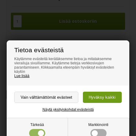
Tarvitsetko apua?
Tietoa evästeistä
Soita numeroon
093 157 3850
Käytämme evästeitä kerätäksemme tietoa ja mitataksemme
vierailuja sivuillamme. Käytämme tietoja verkkosivujen
asiakaspalvelu@puupuoti.fi
parantamiseen. Klikkaamalla eteenpäin hyväksyt evästeiden
käytön
Lue lisää
Tuotekuvaus
Kartionmuotoiset pöydänjalat -
Näytä yksityiskohdat evästeistä
harjattu teräs
Hyvännäköinen kartiomuotoinen pöydänjalka, joka on levein
Tärkeää
Markkinointi
ylhäältä ja kapenee pohjaa kohti. Asennetaan helposti
pöytälevyn alle mukana toimitettavan asennuslevyn ansiosta.