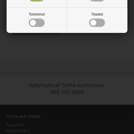
Sopii jaloiksi ruokapöytään ja kirjoituspöytään.
Jalan pohjassa on musta tappi suojaamaan lattiaa.
Toiminnot
Tilastot
Korkeus: 690 mm
Halkaisija ylhäällä: Ø 42 mm
Halkaisija alhalla: Ø 30 mm
Kysymyksiä? Soita numeroon
093 157 3850
Yrityksen tiedot
Puupuoti.fi
Kyllikinportti 2