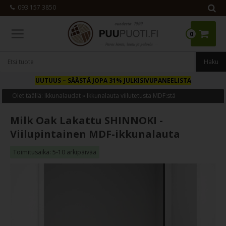
093 157 3850
0
UUTUUS
– SÄÄSTÄ JOPA 31% JULKISIVUPANEELISTA
Olet täällä:
Ikkunalaudat
»
Ikkunalauta viilutetusta MDF:stä
Milk Oak Lakattu SHINNOKI -
Viilupintainen MDF-ikkunalauta
Toimitusaika: 5-10 arkipäivää