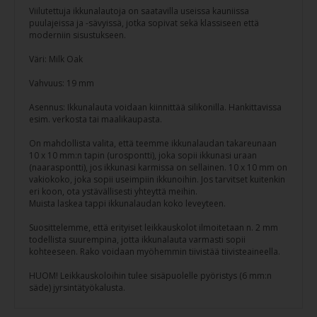
Viilutettuja ikkunalautoja on saatavilla useissa kauniissa
puulajeissa ja -sävyissä, jotka sopivat sekä klassiseen että
moderniin sisustukseen.
Väri: Milk Oak
Vahvuus: 19 mm
Asennus: Ikkunalauta voidaan kiinnittää silikonilla. Hankittavissa
esim. verkosta tai maalikaupasta.
On mahdollista valita, että teemme ikkunalaudan takareunaan
10 x 10 mm:n tapin (urospontti), joka sopii ikkunasi uraan
(naaraspontti), jos ikkunasi karmissa on sellainen. 10 x 10 mm on
vakiokoko, joka sopii useimpiin ikkunoihin. Jos tarvitset kuitenkin
eri koon, ota ystävällisesti yhteyttä meihin.
Muista laskea tappi ikkunalaudan koko leveyteen.
Suosittelemme, että erityiset leikkauskolot ilmoitetaan n. 2 mm
todellista suurempina, jotta ikkunalauta varmasti sopii
kohteeseen. Rako voidaan myöhemmin tiivistää tiivisteaineella.
HUOM! Leikkauskoloihin tulee sisäpuolelle pyöristys (6 mm:n
säde) jyrsintätyökalusta.