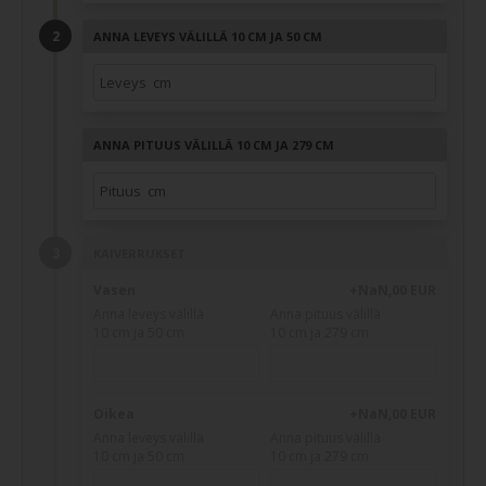
ANNA LEVEYS VÄLILLÄ 10 CM JA 50 CM
ANNA PITUUS VÄLILLÄ 10 CM JA 279 CM
KAIVERRUKSET
Vasen
+NaN,00 EUR
Anna leveys välillä
Anna pituus välillä
10 cm ja 50 cm
10 cm ja 279 cm
Oikea
+NaN,00 EUR
Anna leveys välillä
Anna pituus välillä
10 cm ja 50 cm
10 cm ja 279 cm