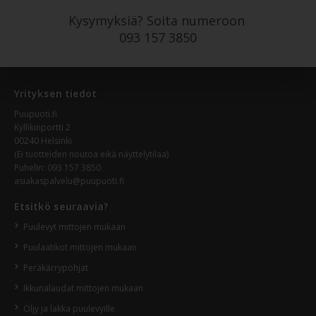
Kysymyksiä? Soita numeroon
093 157 3850
Yrityksen tiedot
Puupuoti.fi
Kyllikinportti 2
00240 Helsinki
(Ei tuotteiden noutoa eikä näyttelytilaa)
Puhelin:
093 157 3850
asiakaspalvelu@puupuoti.fi
Etsitkö seuraavia?
Puulevyt mittojen mukaan
Puulaatikot mittojen mukaan
Peräkärrypohjat
Ikkunalaudat mittojen mukaan
Öljy ja lakka puulevyille