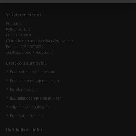
Yrityksen tiedot
Puupuoti.fi
Kyllikinportti 2
00240 Helsinki
(Ei tuotteiden noutoa eikä näyttelytilaa)
Puhelin:
093 157 3850
asiakaspalvelu@puupuoti.fi
Etsitkö seuraavia?
Puulevyt mittojen mukaan
Puulaatikot mittojen mukaan
Peräkärrypohjat
Ikkunalaudat mittojen mukaan
Öljy ja lakka puulevyille
Puulevyt puuviiluilla
Hyödylliset linkit