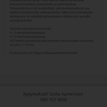
kestävät hieman vettä, mutta suuret määrät aiheuttavat
muodonmuutoksia, kutistumista ja värimuutoksia.
Pistepuhdistus ei ole mahdollista, eikä kookosmattoon saa
käyttää liuottimia eikä valkaisuainetta. Vältä myös voimakasta
altistamista UV-säteilylle (pitkäaikainen altistamista suoralle
auringonvalolle).
Huomioi seuraavat toleranssit:
+/- 3 mm pituussuunnassa
+/- 3 mm leveyssuunnassa
Yli 3 metrin pituuksissa sekä leveyden että pituuden toleranssi
voi olla +/- 10 mm.
Kookosmatot on helppo leikata katkoteräveitsellä.
Kysymyksiä? Soita numeroon
093 157 3850