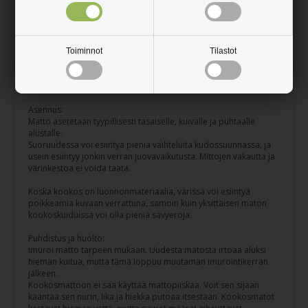
kauniin värisellä kookosmatolla, joka sopii muuhun
sisustukseesi. Kookos on ajaton ja erittäin kestävä
luonnonmateriaali, joka suojaa lattioitasi tehokkaasti hiekalta,
lialta, kosteudelta ja likaisilta kengiltä. Kookosmatossa on
kestävä vinyylipohja.
Toiminnot
Tilastot
Väri: Musta
Vahvuus: 17 mm
Asennus:
Matto asetetaan tyypillisesti tasaiselle, kuivalle ja puhtaalle
alustalle.
Suoruudessa voi esiintyä pieniä vaihteluita kudossuunnassa, ja
usein esiintyy jonkin verran juovavaikutusta. Mittojen vakautta ja
värinkestoa ei voida taata.
Koska kookos on luonnonmateriaalia, värissä voi esiintyä
poikkeamia kuvaan verrattuna, samoin kuin yksittäisen maton
kookoskuiduissa voi olla pieniä sävyeroja.
Puhdistus ja huolto:
Imuroi matto tarpeen mukaan. Uudesta matosta irtoaa aluksi
hieman kuitua, mutta tämä loppuu muutaman imurointikerran
jälkeen.
Kookosmattoon ei saa käyttää mattopiiskaa. Voit sen sijaan
kääntää sen nurin, lika ja hiekka putoaa itsestään. Kookosmatot