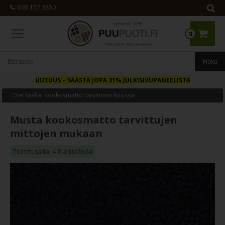
093 157 3850
0
UUTUUS
– SÄÄSTÄ JOPA 31% JULKISIVUPANEELISTA
Olet täällä:
Kookosmatto tarvitussa koossa
Musta kookosmatto tarvittujen
mittojen mukaan
Toimitusaika: 4-8 arkipäivää