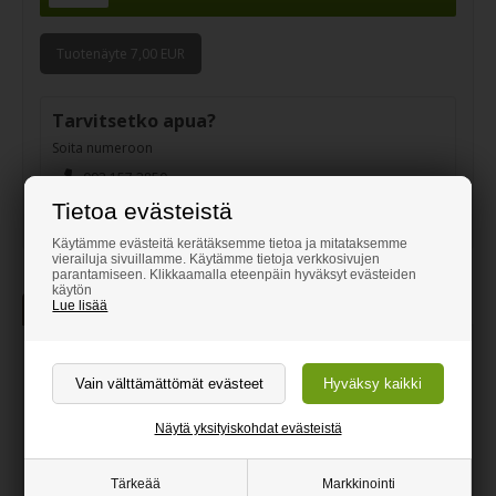
Tuotenäyte 7,00 EUR
Tarvitsetko apua?
Soita numeroon
093 157 3850
asiakaspalvelu@puupuoti.fi
Tietoa evästeistä
Käytämme evästeitä kerätäksemme tietoa ja mitataksemme
vierailuja sivuillamme. Käytämme tietoja verkkosivujen
parantamiseen. Klikkaamalla eteenpäin hyväksyt evästeiden
käytön
Lue lisää
Tuotekuvaus
Lisätietoa
Musta kookosmatto tarvittujen
mittojen mukaan
Kaunis ja käytännöllinen kookosmatto leikattu haluamiisi
Näytä yksityiskohdat evästeistä
mittoihin.
Luo hyvännäköinen ja puhdas sisäänkäynti itsellesi ja vieraillesi
Tärkeää
Markkinointi