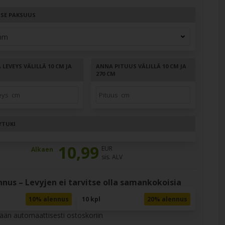
TSE PAKSUUS
LEVEYS VÄLILLÄ 10 CM JA
ANNA PITUUS VÄLILLÄ 10 CM JA
M
270 CM
YTUKI
10,99
EUR
Alkaen
sis. ALV
nus – Levyjen ei tarvitse olla samankokoisia
10% alennus
10 kpl
20% alennus
tään automaattisesti ostoskoriin