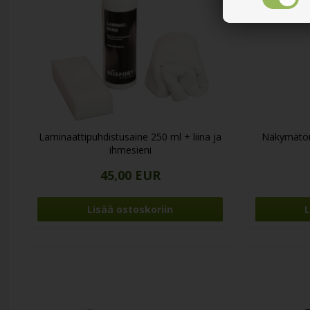
Laminaattipuhdistusaine 250 ml + liina ja
Näkymätön 
ihmesieni
45,00 EUR