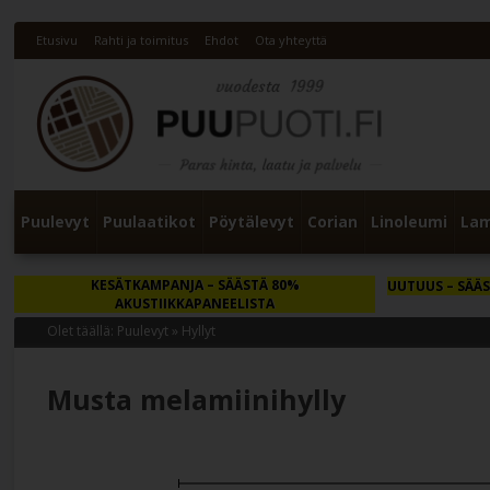
Etusivu
Rahti ja toimitus
Ehdot
Ota yhteyttä
Puulevyt
Puulaatikot
Pöytälevyt
Corian
Linoleumi
Lam
KESÄTKAMPANJA
– SÄÄSTÄ 80%
UUTUUS
– SÄÄS
AKUSTIIKKAPANEELISTA
Olet täällä:
Puulevyt
»
Hyllyt
Musta melamiinihylly