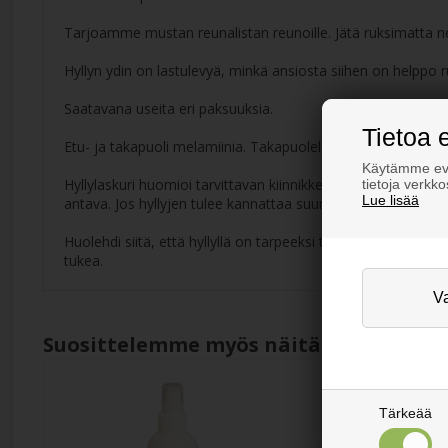
Tarjoamme mustan reunalistan reunoille. Jätä ruksimatta ne
Hyllyn ydin on lastulevyä, minkä ansiosta siihen on helppo 
Saatavana useita eri paksuuksia.
Tietoa 
Etu- ja takapuoli melamiinia. Takapuolella saattaa olla pieni
Käytämme evä
Hyllylaskuri huomioi tarvittavan kiinnikkeiden määrän hylly
tietoja verkk
Lue lisää
antava. Jos hyllyjen tulee kannattaa suurta painolastia, lisä
Huolehdi siitä, että hyllyllä on tarpeeksi tukea. Tarpeellinen
tukea.
Suosittelemme myös näitä tuotteita
Tärkeää