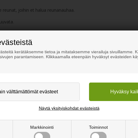
 reunat, joihin et halua reunanauhaa.
ruuvata.
evästeistä
ä sahausjälkiä, ja etupuoli on täysin suora.
steitä kerätäksemme tietoa ja mitataksemme vierailuja sivuillamme.
n paksuudesta riippuen. Mitä paksumpi hylly, sitä vähemmän kiinnikkei
osivujen parantamiseen. Klikkaamalla eteenpäin hyväksyt evästeiden kä
tuet saattavat olla tarpeen. Lisäksi seinän ominaisuudet vaikuttavat siih
 tuki riippuu hyllyn koosta ja paksuudesta, sekä siitä, paljonko painoa h
Näytä yksityiskohdat evästeistä
Markkinointi
Toiminnot