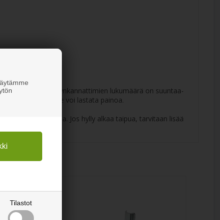
 Käytämme
tä. Suositeltujen hyllynkannattimien lukumäärä on suuntaa-
ytön
en, paljonko hyllylle voi lastata painoa.
yllyn tulee kannattaa. Jos hylly alkaa taipua, tarvitaan lisää
Tilastot