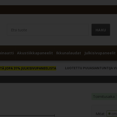
inaatti
Akustiikkapaneelit
Ikkunalaudat
Julkisivupaneelit
LUOTETTU PUUASIANTUNTIJA V
TÄ JOPA 31% JULKISIVUPANEELISTA
Toimitusaika: 
Mitat:
cm