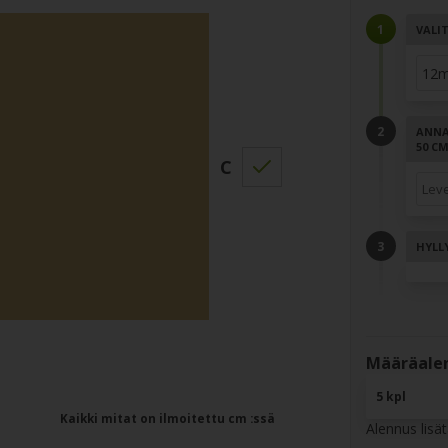
VALI
ANNA 
50 C
C
HYLL
Määräalen
5 kpl
Kaikki mitat on ilmoitettu cm :ssä
Alennus lisä