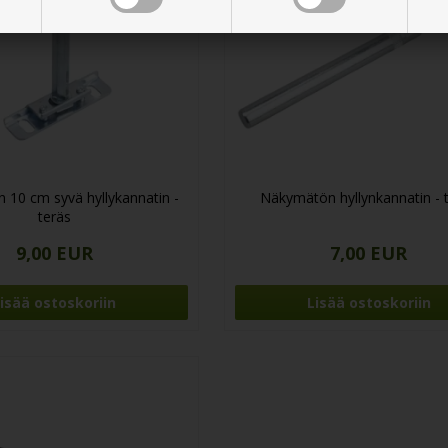
10 cm syvä hyllykannatin -
Näkymätön hyllynkannatin - 
teräs
9,00 EUR
7,00 EUR