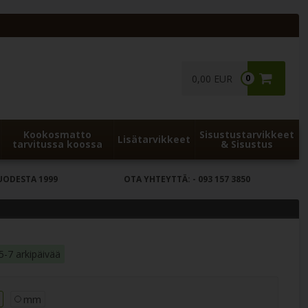
0,00 EUR
0
Kookosmatto
Sisustustarvikkeet
Lisätarvikkeet
tarvitussa koossa
& Sisustus
UODESTA 1999
OTA YHTEYTTÄ:
- 093 157 3850
5-7 arkipäivää
mm