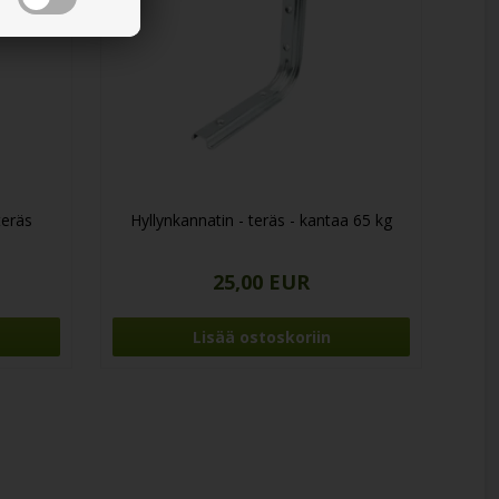
teräs
Hyllynkannatin - teräs - kantaa 65 kg
25,00 EUR