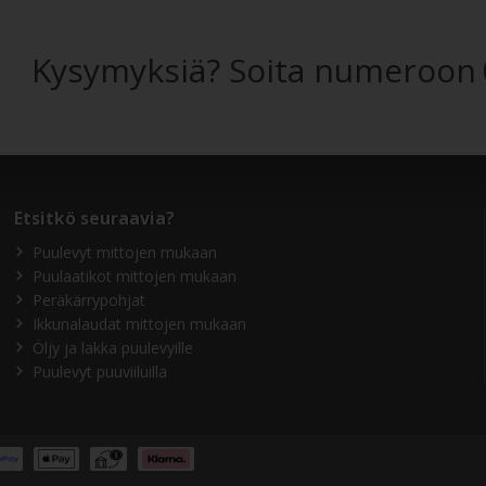
Kysymyksiä? Soita numeroon
Etsitkö seuraavia?
Puulevyt mittojen mukaan
Puulaatikot mittojen mukaan
Peräkärrypohjat
Ikkunalaudat mittojen mukaan
Öljy ja lakka puulevyille
Puulevyt puuviiluilla