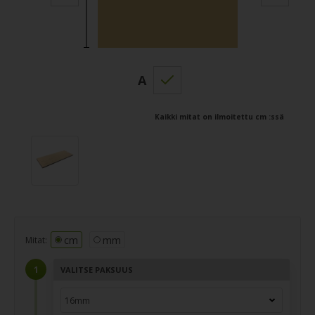
A
Kaikki mitat on ilmoitettu cm :ssä
cm
mm
Mitat:
VALITSE PAKSUUS