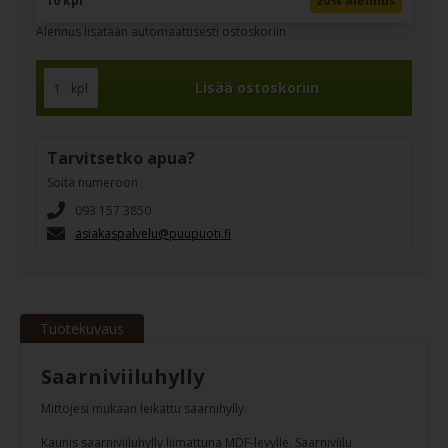
10 kpl
20% alennus
Alennus lisätään automaattisesti ostoskoriin
kpl
Tarvitsetko apua?
Soita numeroon
093 157 3850
asiakaspalvelu@puupuoti.fi
Tuotekuvaus
Saarniviiluhylly
Mittojesi mukaan leikattu saarnihylly.
Kaunis saarniviiluhylly liimattuna MDF-levylle. Saarniviilu