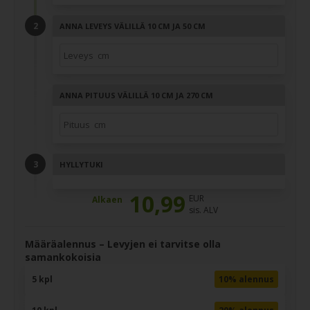
ANNA LEVEYS VÄLILLÄ 10 CM JA 50 CM
ANNA PITUUS VÄLILLÄ 10 CM JA 270 CM
HYLLYTUKI
10,99
EUR
Alkaen
sis. ALV
Määräalennus – Levyjen ei tarvitse olla
samankokoisia
5 kpl
10% alennus