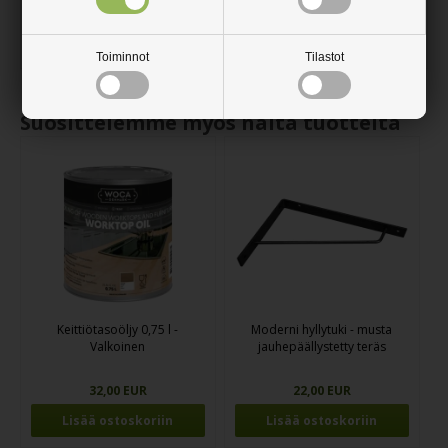
riippuu hyllyn koosta ja paksuudesta, sekä siitä, paljonko painoa
hyllyn tulee kannattaa. Jos hylly alkaa taipua, tarvitaan lisää
tukea.
Toiminnot
Tilastot
Suosittelemme myös näitä tuotteita
Keittiötasoöljy 0,75 l -
Moderni hyllytuki - musta
Valkoinen
jauhepäällystetty teräs
32,00 EUR
22,00 EUR