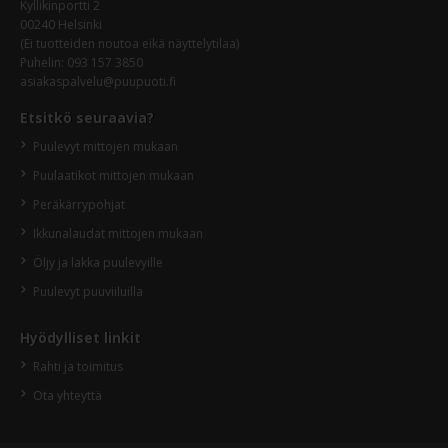
Kyllikinportti 2
00240 Helsinki
(Ei tuotteiden noutoa eikä näyttelytilaa)
Puhelin:
093 157 3850
asiakaspalvelu@puupuoti.fi
Etsitkö seuraavia?
Puulevyt mittojen mukaan
Puulaatikot mittojen mukaan
Peräkärrypohjat
Ikkunalaudat mittojen mukaan
Öljy ja lakka puulevyille
Puulevyt puuviiluilla
Hyödylliset linkit
Rahti ja toimitus
Ota yhteyttä