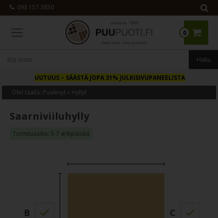
093 157 3850
0
UUTUUS
– SÄÄSTÄ JOPA 31% JULKISIVUPANEELISTA
Olet täällä:
Puulevyt
»
Hyllyt
Saarniviiluhylly
Toimitusaika: 5-7 arkipäivää
B
C