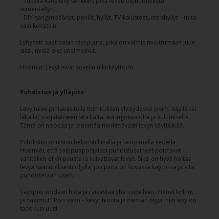
- Tukeva kansilevy senkkiin, joka tekee olohuoneesta
viimeistellyn.
- DIY-sängynpäädyt, penkit, hyllyt, TV-kalusteet, eteishyllyt – mitä
vain keksitkin.
Lyhyesti: saat palan täyspuuta, joka on valmis muuttumaan juuri
siksi, mistä olet unelmoinut.
Huomio: Levyt eivät sovellu ulkokäyttöön.
Puhdistus ja ylläpito
Levy tulee pintakäsitellä toimituksen yhteydessä (esim. öljyllä tai
lakalla) suojatakseen sitä lialta, auringonvalolta ja kulumiselta.
Tämä on nopeaa ja pidentää merkittävästi levyn käyttöikää.
Puhdistus onnistuu helposti liinalla ja lämpimällä vedellä.
Huomioi, että saippuapohjaiset puhdistusaineet poistavat
vähitellen öljyn puusta ja kuivattavat levyn. Siksi on hyvä hoitaa
levyä säännöllisesti öljyllä, jos pinta on kovassa käytössä ja sitä
puhdistetaan usein.
Täyspuu voidaan hioa ja raikastaa yhä uudelleen. Pienet kolhut
ja naarmut? Pois vaan – kevyt hionta ja hieman öljyä, niin levy on
taas kuin uusi.