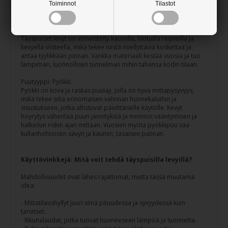
lamellit. Jokaisen lamellin leveys on 42 mm, ja saat pala hienoa
Toiminnot
Tilastot
käsityötä kevyesti höyrytetystä pyökistä – tunnettu sen
lämpimästä sävystä, tasaisesta rakenteesta ja kestävyydestä.
Täyspuiset levyt on viimeistelty kauniilla, hiotuilla reunoilla ja
kevyellä viisteellä, mikä tekee niistä miellyttäviä koskettaa ja
antaa tyylikkään pinnan. Vankka materiaali kestää vuosia ja tuo
lämpimän, luonnollisen tunnelman mihin tahansa kodin tilaan.
Puutyyppi: Pyökki.
Pyökki on kova ja raskas puulaji, jolla on hyvä mittapysyvyys,
mikä tekee siitä erinomaisen valinnan huonekaluihin ja
sisustukseen, jotka altistuvat päivittäiselle käytölle. Kevyt
höyrytys vähentää puun jännityksiä ja minimoi vääntymisen ja
halkeilun riskin ajan mittaan. Vuosien myötä pyökkipuu saa
kullanhohtoisen sävyn ja kauniin, tasaisen patinan.
Käyttövinkkejä: Mitä voit tehdä täyspuisilla levyillä?
Mahdollisuudet ovat lähes rajattomat, mutta tässä muutama
idea:
- Mittatilaushyllyt juuri siinä pituudessa ja syvyydessä kuin
tarvitset.
- Ikkunalaudat, jotka tuovat huoneeseen lämpöä ja luonnetta.