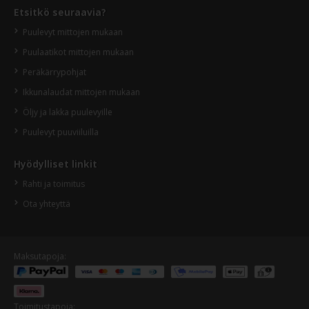
Etsitkö seuraavia?
Puulevyt mittojen mukaan
Puulaatikot mittojen mukaan
Peräkärrypohjat
Ikkunalaudat mittojen mukaan
Öljy ja lakka puulevyille
Puulevyt puuviiluilla
Hyödylliset linkit
Rahti ja toimitus
Ota yhteyttä
Maksutapoja:
Toimitustapoja: