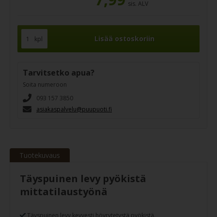
sis. ALV
kpl
Tarvitsetko apua?
Soita numeroon
093 157 3850
asiakaspalvelu@puupuoti.fi
Tuotekuvaus
Täyspuinen levy pyökistä
mittatilaustyönä
Täyspuinen levy kevyesti höyrytetystä pyökistä.