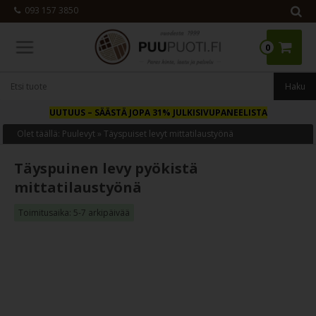
093 157 3850
0
UUTUUS
– SÄÄSTÄ JOPA 31% JULKISIVUPANEELISTA
Olet täällä:
Puulevyt
»
Täyspuiset levyt mittatilaustyönä
Täyspuinen levy pyökistä
mittatilaustyönä
Toimitusaika: 5-7 arkipäivää