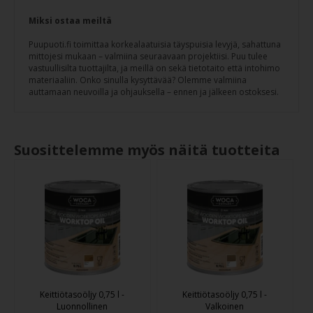
Miksi ostaa meiltä
Puupuoti.fi toimittaa korkealaatuisia täyspuisia levyjä, sahattuna
mittojesi mukaan – valmiina seuraavaan projektiisi. Puu tulee
vastuullisilta tuottajilta, ja meillä on sekä tietotaito että intohimo
materiaaliin. Onko sinulla kysyttävää? Olemme valmiina
auttamaan neuvoilla ja ohjauksella – ennen ja jälkeen ostoksesi.
Suosittelemme myös näitä tuotteita
Keittiötasoöljy 0,75 l -
Keittiötasoöljy 0,75 l -
Luonnollinen
Valkoinen