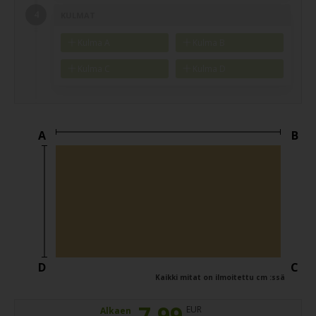
KULMAT
Kulma A
Kulma B
Kulma C
Kulma D
A
B
D
C
Kaikki mitat on ilmoitettu cm :ssä
7,99
EUR
Alkaen