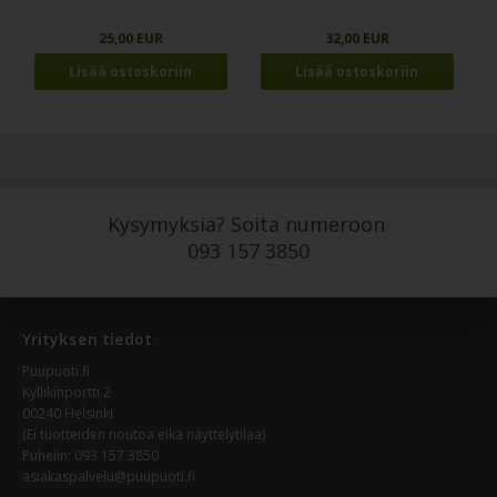
25,00 EUR
32,00 EUR
Kysymyksiä? Soita numeroon
093 157 3850
Yrityksen tiedot
Puupuoti.fi
Kyllikinportti 2
00240 Helsinki
(Ei tuotteiden noutoa eikä näyttelytilaa)
Puhelin:
093 157 3850
asiakaspalvelu@puupuoti.fi