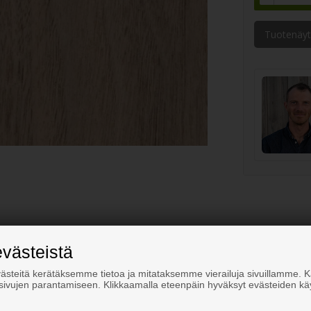
Tuotenäyt
kinä
evästeistä
steitä kerätäksemme tietoa ja mitataksemme vierailuja sivuillamme.
osivujen parantamiseen. Klikkaamalla eteenpäin hyväksyt evästeiden kä
 ja jonka voit liimata suoraan haluamallesi pinnalle.