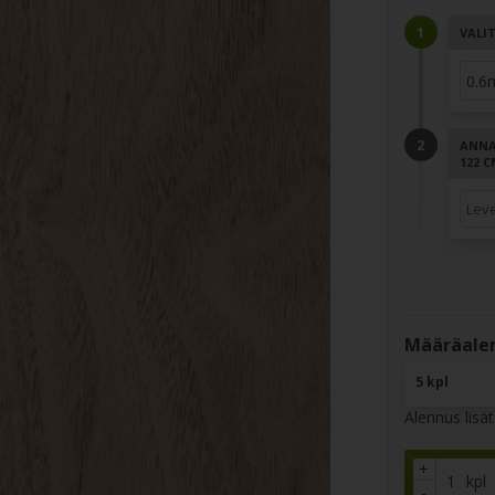
VALI
ANNA 
122 
Määräalen
5 kpl
Alennus lisä
+
kpl
-