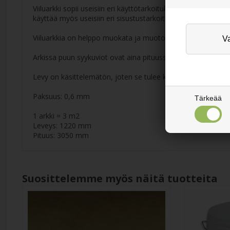
Viiluarkki sopii useisiin eri käyttötarkoituksiin ja se on hyv
käyttää myös useisiin eri sisustustarkoituksiin. Vain mielikuv
Viiluarkkia on helppo muokata ja muotoilla leikkaamalla ja l
Arkissa puun syykuviot ovat aina pituussuunnassa.
Levy on käsittelemätön, joten se tulee käsitellä lakalla, saippu
Paksuus: 0,6 mm
Tärkeää
1 arkki = 3 m2
Leveys: 1220 mm
Pituus: 3050 mm
Suosittelemme myös näitä tuotteita