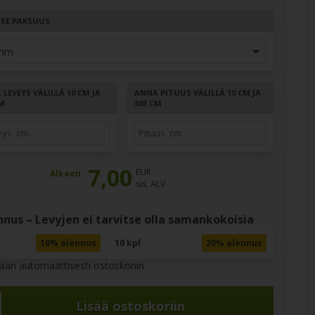
TSE PAKSUUS
LEVEYS VÄLILLÄ 10 CM JA
ANNA PITUUS VÄLILLÄ 10 CM JA
CM
303 CM
7,00
EUR
Alkaen
sis. ALV
nus – Levyjen ei tarvitse olla samankokoisia
10% alennus
10 kpl
20% alennus
tään automaattisesti ostoskoriin