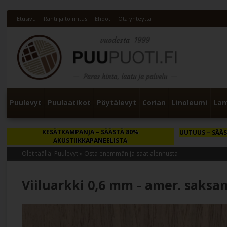
Etusivu
Rahti ja toimitus
Ehdot
Ota yhteyttä
Puulevyt
Puulaatikot
Pöytälevyt
Corian
Linoleumi
Lam
KESÄTKAMPANJA
– SÄÄSTÄ 80%
UUTUUS
– SÄÄS
AKUSTIIKKAPANEELISTA
Olet täällä:
Puulevyt
»
Osta enemmän ja saat alennusta
Viiluarkki 0,6 mm - amer. saks