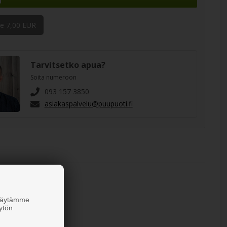
e 7,00 EUR
Tarvitsetko apua?
Soita numeroon
093 157 3850
asiakaspalvelu@puupuoti.fi
 Käytämme
ytön