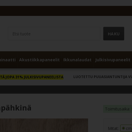
inaatti
Akustiikkapaneelit
Ikkunalaudat
Julkisivupaneelit
LUOTETTU PUUASIANTUNTIJA V
TÄ JOPA 31% JULKISIVUPANEELISTA
anpähkinä
Toimitusaika: 
Mitat:
cm