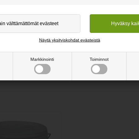
ä vaihtoehto massiivipuulle, jos haluat esim. uudistaa vanhoja kalusteita
ituksesi on rajana.
ävistämällä. Ja tämän jälkeen voit liimata sen haluamallesi pohjalle.
Näytä yksityiskohdat evästeistä
alla tai öljyllä.
Markkinointi
Toiminnot