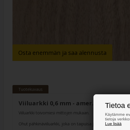
Osta enemmän ja saa alennusta
Tuotekuvaus
Viiluarkki 0,6 mm - amer. saksanpäh
Tietoa 
Viiluarkki toivomiesi mittojen mukaan.
Käytämme evä
tietoja verkk
Ohut pähkinäviiluarkki, joka on taipuisa ja helppokäyttöinen
Lue lisää