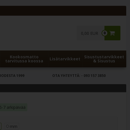
0,00 EUR
0
Kookosmatto
Sisustustarvikkeet
Lisätarvikkeet
tarvitussa koossa
& Sisustus
UODESTA 1999
OTA YHTEYTTÄ:
- 093 157 3850
5-7 arkipäivää
mm