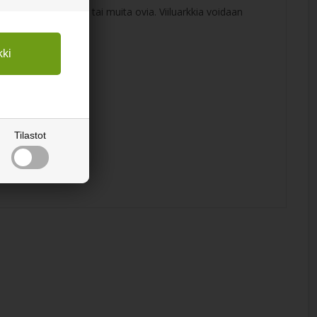
, keittiön kaapistoja tai muita ovia. Viiluarkkia voidaan
Tilastot