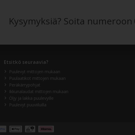
Kysymyksiä? Soita numeroon
Etsitkö seuraavia?
Puulevyt mittojen mukaan
Puulaatikot mittojen mukaan
Peräkärrypohjat
Ikkunalaudat mittojen mukaan
Öljy ja lakka puulevyille
Puulevyt puuviiluilla