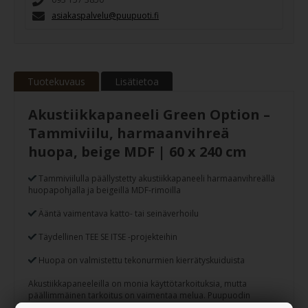
asiakaspalvelu@puupuoti.fi
Tuotekuvaus
Lisätietoa
Akustiikkapaneeli Green Option –
Tammiviilu, harmaanvihreä
huopa, beige MDF | 60 x 240 cm
Tammiviilulla päällystetty akustiikkapaneeli harmaanvihreällä
huopapohjalla ja beigeillä MDF-rimoilla
Ääntä vaimentava katto- tai seinäverhoilu
Täydellinen TEE SE ITSE -projekteihin
Huopa on valmistettu tekonurmien kierrätyskuiduista
Akustiikkapaneeleilla on monia käyttötarkoituksia, mutta
päällimmäinen tarkoitus on vaimentaa melua. Puupuodin
akustiikkapaneeleita voidaan hyödyntää seinä- ja