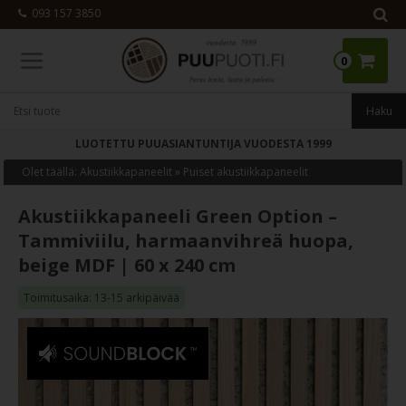
093 157 3850
0
LUOTETTU PUUASIANTUNTIJA VUODESTA 1999
Olet täällä:
Akustiikkapaneelit
»
Puiset akustiikkapaneelit
Akustiikkapaneeli Green Option –
Tammiviilu, harmaanvihreä huopa,
beige MDF | 60 x 240 cm
Toimitusaika: 13-15 arkipäivää