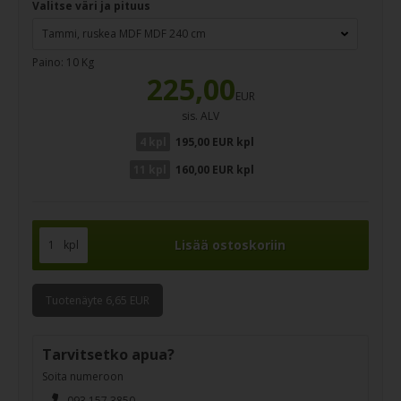
Valitse väri ja pituus
Paino:
10
Kg
225,00
EUR
sis. ALV
4 kpl
195,00 EUR kpl
11 kpl
160,00 EUR kpl
kpl
Tuotenäyte 6,65 EUR
Tarvitsetko apua?
Soita numeroon
093 157 3850