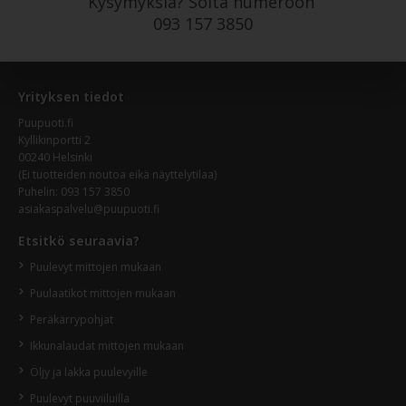
Kysymyksiä? Soita numeroon
093 157 3850
Yrityksen tiedot
Puupuoti.fi
Kyllikinportti 2
00240 Helsinki
(Ei tuotteiden noutoa eikä näyttelytilaa)
Puhelin:
093 157 3850
asiakaspalvelu@puupuoti.fi
Etsitkö seuraavia?
Puulevyt mittojen mukaan
Puulaatikot mittojen mukaan
Peräkärrypohjat
Ikkunalaudat mittojen mukaan
Öljy ja lakka puulevyille
Puulevyt puuviiluilla