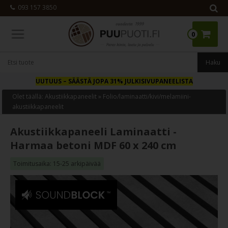
093 157 3850
0
UUTUUS
– SÄÄSTÄ JOPA 31% JULKISIVUPANEELISTA
Olet täällä:
Akustiikkapaneelit
»
Folio/laminaatti/kivi/melamiini-
akustiikkapaneelit
Akustiikkapaneeli Laminaatti -
Harmaa betoni MDF 60 x 240 cm
Toimitusaika: 15-25 arkipäivää