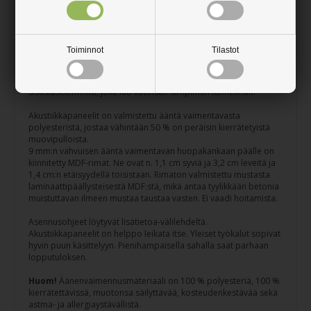
halistumista vastaan. Laminaattia on vaikea naarmuttaa, ja se on
erittäin helppo puhdistaa eikä vaadi huoltoa.
Akustiikkapaneelit vaimentavat melua. Akustiikkapaneeleita
Toiminnot
Tilastot
voidaan käyttää sekä seinien että katon verhoiluun tai
tilanjakajana. Äänen vaimentamisen lisäksi ne parantavat
akustiikkaa. Akustiikkapaneelit ovat ylellinen ja moderni
sisustuselementti, joka luo kotoisan lämpimän tunnelman.
Akustiikkapaneelit on valmistettu ääntä vaimentavasta
polyesteristä, jostaa vähintään 50 % on peräisin kierrätetyistä
muovipulloista.
9 mm:n vahvuisen ääntä vaimentavan huopakankaan päälle on
kiinnitetty MDF-rimat. Ne ovat n. 1,1 cm syviä ja 3,2 cm leveitä ja
1,4 cm:n etäisyydellä toisistaan. Rimaton valmistettu mustasta
laminaattipäällysteisestä MDF:stä, mikä antaa tyylikkään betonia
muistuttavan ilmeen mustaa taustaa vasten. Ei vaadi hoitamista.
Asennusohjeet löytyvät lisätietoa-välilehdeltä.
Akustiikkapaneelit on helppo leikata itse. Yleiset työkalut sopivat
hyvin puun käsittelyyn. Pienihampaisella sahalla saat parhaan
lopputuloksen.
Huom!
Äänenvaimennusmateriaali on 100 % polyesteriä, 100 %
kierrätettävissä, muotonsa säilyttävää, kosteudenkestävää sekä
astma- ja allergiaystävällistä.