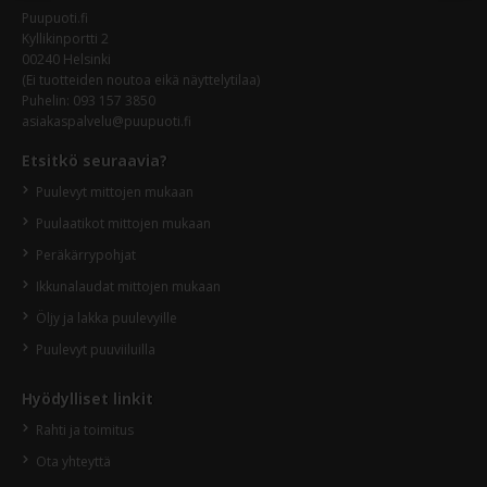
Puupuoti.fi
Kyllikinportti 2
00240 Helsinki
(Ei tuotteiden noutoa eikä näyttelytilaa)
Puhelin:
093 157 3850
asiakaspalvelu@puupuoti.fi
Etsitkö seuraavia?
Puulevyt mittojen mukaan
Puulaatikot mittojen mukaan
Peräkärrypohjat
Ikkunalaudat mittojen mukaan
Öljy ja lakka puulevyille
Puulevyt puuviiluilla
Hyödylliset linkit
Rahti ja toimitus
Ota yhteyttä