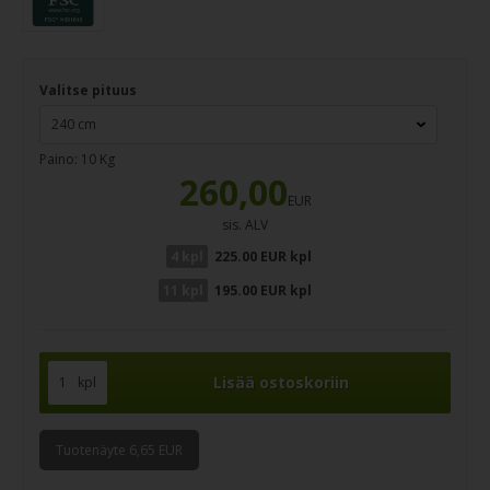
Valitse pituus
Paino:
10
Kg
260,00
EUR
sis. ALV
4 kpl
225.00 EUR kpl
11 kpl
195.00 EUR kpl
kpl
Tuotenäyte 6,65 EUR