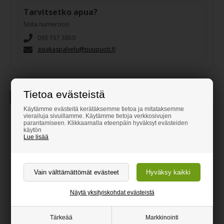
Tarvitsetko apua?
Soita numeroon
093 157 3850
asiakaspalvelu@puupuoti.fi
Tietoa evästeistä
Tuotekuvaus
Lisätietoa
Käytämme evästeitä kerätäksemme tietoa ja mitataksemme
vierailuja sivuillamme. Käytämme tietoja verkkosivujen
Akustiikkapaneeli Laminaatti -
parantamiseen. Klikkaamalla eteenpäin hyväksyt evästeiden
käytön
Harmaa betoni MDF 60 x 240 cm
Lue lisää
Laminaattipäällysteinen akustiikkapaneeli "Harmaa betoni"
Ääntä vaimentava katto- tai seinäverhoilu
Helposti puhdistettava pinta
Näytä yksityiskohdat evästeistä
Laminaatilla päällystettyjen akustiikkapaneelien etuna on, että
ulkonäkö on suurelta osin identtinen paneelista toiseen.
Tärkeää
Markkinointi
Laminaatti on myös vastustuskykyinen auringon aiheuttamaa